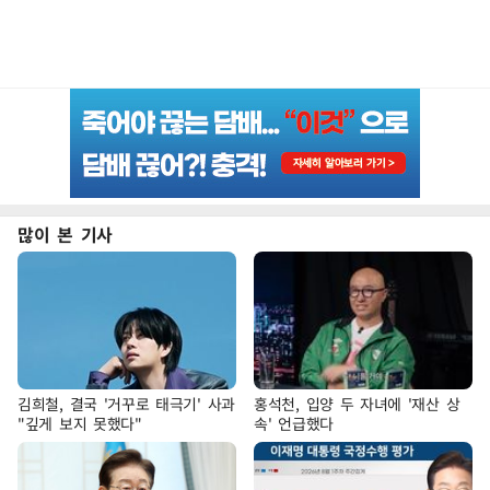
많이 본 기사
김희철, 결국 '거꾸로 태극기' 사과
홍석천, 입양 두 자녀에 '재산 상
"깊게 보지 못했다"
속' 언급했다