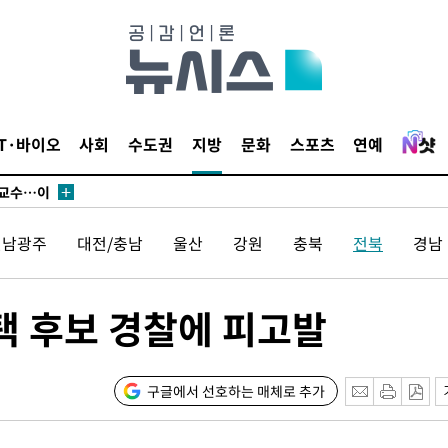
에서 두차
부장 기소
"
IT·바이오
사회
수도권
지방
문화
스포츠
연예
협회
 교수…이
 절차 개시
전남광주
대전/충남
울산
강원
충북
전북
경남
액
택 후보 경찰에 피고발
 사망
 CDC
구글에서 선호하는 매체로 추가
 압수수색
위 등 9곳