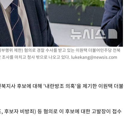
 CDC
 압수수색
위 등 9곳
출발
 기부행위 제한) 혐의로 경찰 수사를 받고 있는 이원택 더불어민주당 전북
 조사를 마치고 청사 밖으로 나오고 있다.
lukekang@newsis.com
개장
3명은 중태
전북지사 후보에 대해 '내란방조 의혹'을 제기한 이원택 더불
에서 두차
 후보자 비방죄) 등 혐의로 이 후보에 대한 고발장이 접수