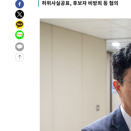
허위사실공표, 후보자 비방죄 등 혐의
압수수색
-11484초 전 >
[속보]원·달러 환율, 오전 9시 1423.8원
-11280초 전 >
[속보]삼성전자·SK하이닉스 동반 강보합…1%대 상승 
-11266초 전 >
[속보]코스닥, 5.95포인트(0.74%) 상승한 807.62개장
-11234초 전 >
[속보]코스피, 6300선 재탈환…1.09% 오른 6365.07 
-8399초 전 >
시리아 다마스쿠스 교외에서 미니버스 폭발.. 14명 부상, 
-7697초 전 >
입추에도 극한더위…서울 낮 39도 '폭염중대경보'
-2661초 전 >
이란, 호르무즈서 "적국 목표물들"과 대치로 남부 케슘섬
례 큰 폭발음
-31716초 전 >
[속보]종합특검, '계엄 수용공간 확보' 신용해 前교정본
-30589초 전 >
외신들도 주목한 韓축구 파문…"국민적 공분에 수사 재개
-30560초 전 >
11시간 압수수색에 성접대 파문까지…'쑥대밭' 된 축구
-29582초 전 >
[속보]규제합리화위원회 부위원장에 김태유 서울대 공대
병태 후임
-25940초 전 >
[속보]국힘 윤리위, '돌려차기 발언' 진종오·서범수 징계
-21265초 전 >
[속보] 7월 중국 수출 23.9%↑ 수입 27.5%↑…무역총
25.3%↑
-18425초 전 >
[속보]'채상병 순직 책임' 임성근, 항소심도 징역 3년
-18291초 전 >
[속보]종합특검, '관저이전 봐주기 감사' 유병호 구속기소
-14891초 전 >
민주 콩고 에볼라환자 4천명 돌파, 4053명 발생 1850명