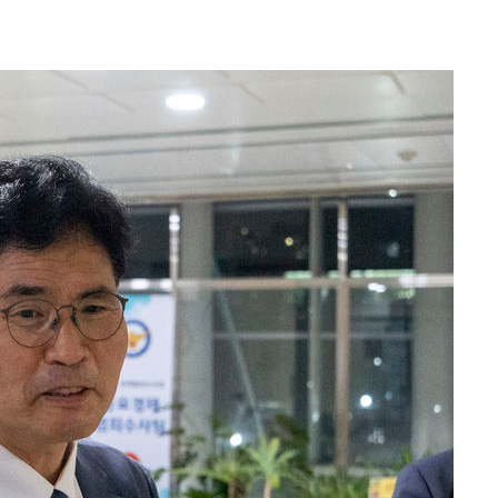
출발
개장
3명은 중태
에서 두차
부장 기소
"
협회
 교수…이
 절차 개시
액
 사망