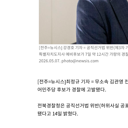
-14141초 전 >
[속보]'300억원대 사기 혐의' 차가원 대표 구속 송치
-13335초 전 >
"미 전국적 살모네라 식중독 원인은 멕시코산 할라피뇨"--
-11848초 전 >
[속보]경찰·노동부, HL만도 평택사업장 끼임 사망 관련
-11729초 전 >
[속보]합수본, '투표율 허위 입력' 중앙·서울·경기도 선관
압수수색
-11484초 전 >
[속보]원·달러 환율, 오전 9시 1423.8원
-11280초 전 >
[속보]삼성전자·SK하이닉스 동반 강보합…1%대 상승 
[전주=뉴시스] 강경호 기자 = 공직선거법 위반(제3자
특별자치도지사 예비후보가 7일 약 12시간 가량의 경찰
-11266초 전 >
[속보]코스닥, 5.95포인트(0.74%) 상승한 807.62개장
2026.05.07.
photo@newsis.com
-11234초 전 >
[속보]코스피, 6300선 재탈환…1.09% 오른 6365.07 
-8399초 전 >
시리아 다마스쿠스 교외에서 미니버스 폭발.. 14명 부상, 
-7697초 전 >
입추에도 극한더위…서울 낮 39도 '폭염중대경보'
[전주=뉴시스]최정규 기자 = 무소속 김관영 
-2661초 전 >
이란, 호르무즈서 "적국 목표물들"과 대치로 남부 케슘섬
어민주당 후보가 경찰에 고발됐다.
례 큰 폭발음
전북경찰청은 공직선거법 위반(허위사실 공표,
됐다고 14일 밝혔다.