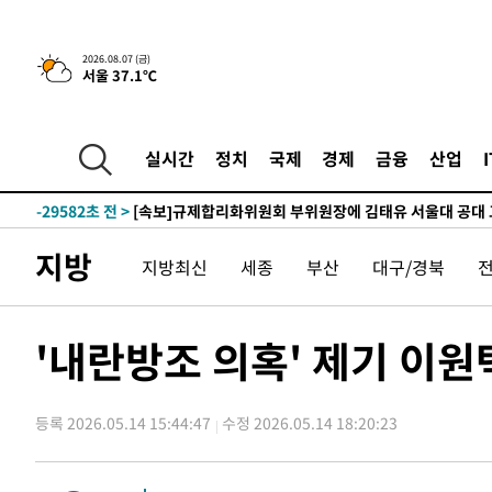
2026.08.07 (금)
서울 37.1℃
-2661초 전 >
이란, 호르무즈서 "적국 목표물들"과 대치로 남부 케슘섬
례 큰 폭발음
-31716초 전 >
[속보]종합특검, '계엄 수용공간 확보' 신용해 前교정본
-30589초 전 >
외신들도 주목한 韓축구 파문…"국민적 공분에 수사 재개
실시간
정치
국제
경제
금융
산업
-30560초 전 >
11시간 압수수색에 성접대 파문까지…'쑥대밭' 된 축구
-29582초 전 >
[속보]규제합리화위원회 부위원장에 김태유 서울대 공대
병태 후임
-25940초 전 >
[속보]국힘 윤리위, '돌려차기 발언' 진종오·서범수 징계
지방
지방최신
세종
부산
대구/경북
-21265초 전 >
[속보] 7월 중국 수출 23.9%↑ 수입 27.5%↑…무역총
25.3%↑
-18425초 전 >
[속보]'채상병 순직 책임' 임성근, 항소심도 징역 3년
-18291초 전 >
[속보]종합특검, '관저이전 봐주기 감사' 유병호 구속기소
'내란방조 의혹' 제기 이원
-14891초 전 >
민주 콩고 에볼라환자 4천명 돌파, 4053명 발생 1850명
-14141초 전 >
[속보]'300억원대 사기 혐의' 차가원 대표 구속 송치
등록 2026.05.14 15:44:47
수정 2026.05.14 18:20:23
-13335초 전 >
"미 전국적 살모네라 식중독 원인은 멕시코산 할라피뇨"--
-11848초 전 >
[속보]경찰·노동부, HL만도 평택사업장 끼임 사망 관련
-11729초 전 >
[속보]합수본, '투표율 허위 입력' 중앙·서울·경기도 선관