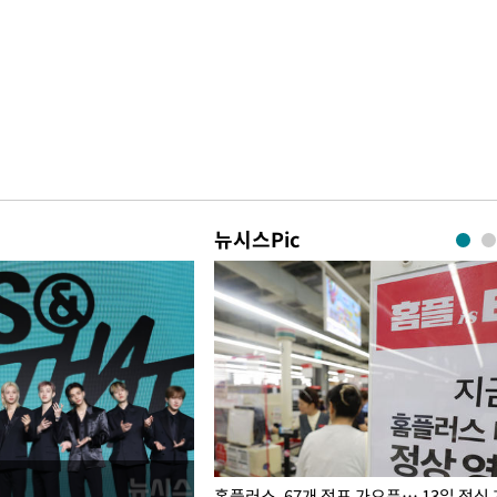
뉴시스Pic
' 호명 관련 "공론화·국민여론 성
홈플러스, 67개 점포 가오픈… 13일 정식