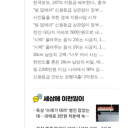
옥상 '쓰레기 테러' 범인 잡았는
데…과태료 3만원 처분에 숙박업
주 허탈