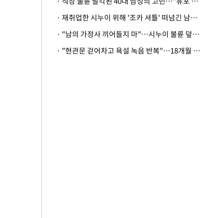
· 직장 불륜 발각된 40대 남성의 고민…"유포 동료 명예훼손·협박죄 고소 가능할까"
· 재취업한 시누이 위해 '조카 셔틀' 떠넘긴 남편…아내 "난 못한다"
· "남의 가정사 끼어들지 마"…시누이 불륜 덮으려는 남편에 억울한 아내
· "현관문 걷어차고 욕설 녹음 반복"…18개월 아기 키우는 집 뒤흔든 '앞집의 비극'