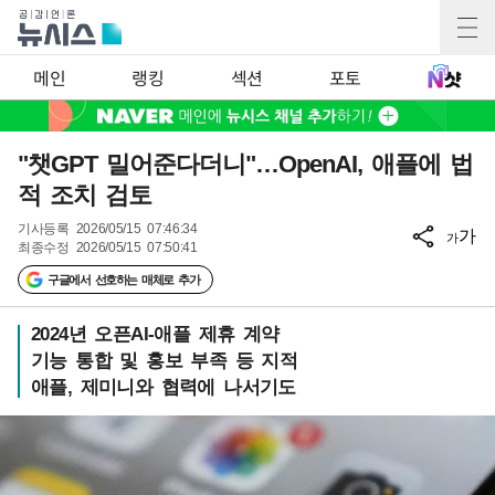
메인
랭킹
섹션
포토
"챗GPT 밀어준다더니"…OpenAI, 애플에 법
적 조치 검토
기사등록
2026/05/15 07:46:34
가
가
최종수정
2026/05/15 07:50:41
구글에서 선호하는 매체로 추가
2024년 오픈AI-애플 제휴 계약
기능 통합 및 홍보 부족 등 지적
애플, 제미니와 협력에 나서기도