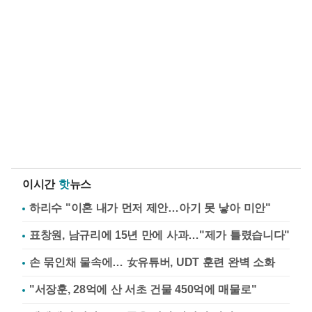
이시간
핫
뉴스
하리수 "이혼 내가 먼저 제안…아기 못 낳아 미안"
표창원, 남규리에 15년 만에 사과…"제가 틀렸습니다"
손 묶인채 물속에… 女유튜버, UDT 훈련 완벽 소화
"서장훈, 28억에 산 서초 건물 450억에 매물로"