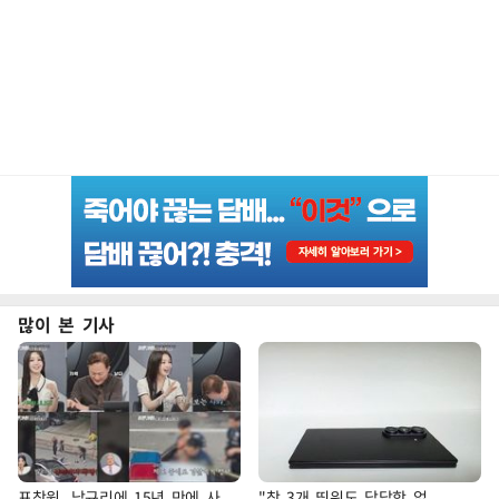
많이 본 기사
표창원, 남규리에 15년 만에 사
"창 3개 띄워도 답답함 없