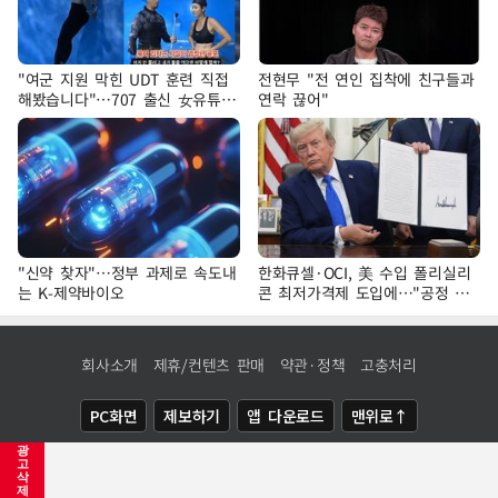
"여군 지원 막힌 UDT 훈련 직접
전현무 "전 연인 집착에 친구들과
해봤습니다"…707 출신 女유튜버
연락 끊어"
'완벽 소화'
"신약 찾자"…정부 과제로 속도내
한화큐셀·OCI, 美 수입 폴리실리
는 K-제약바이오
콘 최저가격제 도입에…"공정 경
쟁·수익성 개선 환영"
회사소개
제휴/컨텐츠 판매
약관·정책
고충처리
PC화면
제보하기
앱 다운로드
맨위로↑
광
COPYRIGHTⓒ
NEWSIS
ALL RIGHTS RESERVED.
고
삭
제