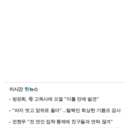
이시간
핫
뉴스
방은희, 母 고독사에 오열 "이틀 만에 발견"
"바지 벗고 앞뒤로 돌아"…탈북민 회상한 기쁨조 검사
전현무 "전 연인 집착·통제에 친구들과 연락 끊겨"