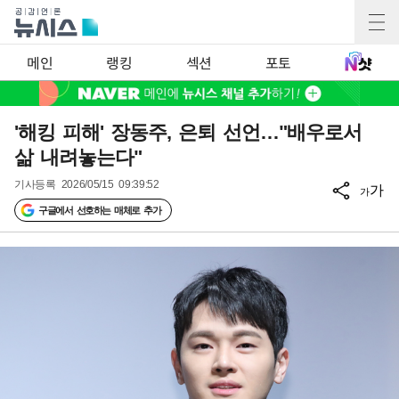
메인
랭킹
섹션
포토
'해킹 피해' 장동주, 은퇴 선언…"배우로서
삶 내려놓는다"
기사등록
2026/05/15 09:39:52
가
가
구글에서 선호하는 매체로 추가