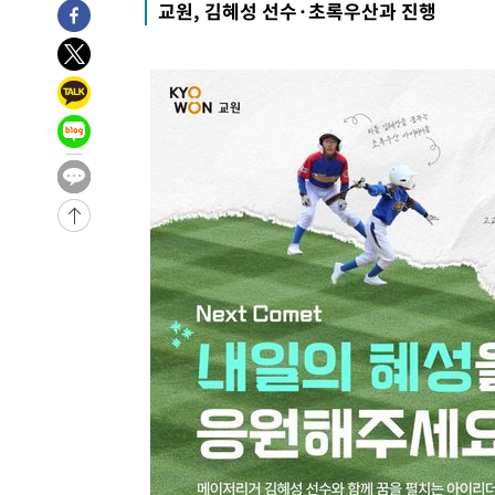
교원, 김혜성 선수·초록우산과 진행
-8440초 전 >
손흥민, 5경기 연속골 실패…LAFC는 승부차기 끝 과달라
-1041초 전 >
내일까지 39도 '펄펄'…기상청 "태풍 지나며 폭염 잠시 꺾
-678초 전 >
트럼프, 한국계 진보 주지사 후보 맹공…"공산주의가 최대 
-656초 전 >
"美간섭에 합의 지연"…트럼프, '이란 호르무즈 통제권' 
47분 전 >
[속보]산업장관 "李정부, 원전 반대 안해…안정 전력 위해 불
1시간 전 >
[속보]경찰, '홍명보 선임 논란' 대한축구협회·축구회관 등 
-22076초 전 >
[속보]합참 "北 발사체는 단거리탄도미사일…감시·경계
화"
-21824초 전 >
日방위성, 北이 동해로 쏜 발사체는 탄도미사일 가능성
-20254초 전 >
[속보] SKT, 에이닷 서비스 장애 발생…"원인 파악 중"
-19660초 전 >
[속보]합참 "북, 동해상으로 미상 발사체 발사"
-19056초 전 >
'낮 최고 39도' 불볕더위…한밤 열대야도 계속[내일날씨]
-19015초 전 >
[속보]7~9일 프로야구 3연전도 폭염 취소…11일 재개
-18677초 전 >
"韓 외환시장 개입 관측 배경엔 美의 대한국 무역적자 있
-18504초 전 >
'월드컵 탈락 후폭풍' 축구협회…초유의 압수수색에 '충격
-18344초 전 >
서울 낮 37.9도, 올여름 최고치 경신…영등포 순간 '40도
-17906초 전 >
[속보]종합특검, 대검 추가 압수수색…내란 중요임무종사