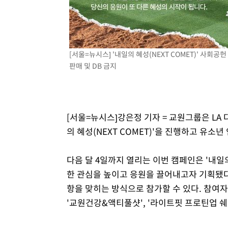
-14001초 전 >
[속보]코스닥, 800p 회복…0.26% 오른 801.67 마감
-13931초 전 >
[속보]코스피, 301.88포인트(4.58%) 내린 6296.38 마
-13796초 전 >
[속보]원·달러 환율, 0.7원 내린 1423.8원 마감
-11395초 전 >
"여기 떨어졌다"…다누리, 스페이스X 로켓 달 충돌 흔적
[서울=뉴시스] '내일의 혜성(NEXT COMET)' 사회공헌 
-8440초 전 >
손흥민, 5경기 연속골 실패…LAFC는 승부차기 끝 과달라
판매 및 DB 금지
-1041초 전 >
내일까지 39도 '펄펄'…기상청 "태풍 지나며 폭염 잠시 꺾
-678초 전 >
트럼프, 한국계 진보 주지사 후보 맹공…"공산주의가 최대 
-656초 전 >
"美간섭에 합의 지연"…트럼프, '이란 호르무즈 통제권' 
[서울=뉴시스]강은정 기자 = 교원그룹은 LA
47분 전 >
[속보]산업장관 "李정부, 원전 반대 안해…안정 전력 위해 불
의 혜성(NEXT COMET)'을 진행하고 유소
1시간 전 >
[속보]경찰, '홍명보 선임 논란' 대한축구협회·축구회관 등 
다음 달 4일까지 열리는 이번 캠페인은 '내일
한 관심을 높이고 응원을 끌어내고자 기획됐다
항을 맞히는 방식으로 참가할 수 있다. 참여자 
'교원건강&액티풀샷', '라이트핏 프로틴업 쉐