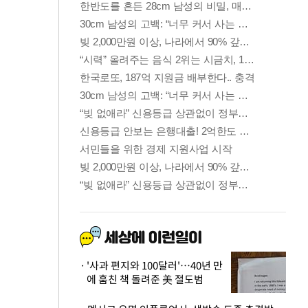
'사과 편지와 100달러'…40년 만
에 훔친 책 돌려준 美 절도범