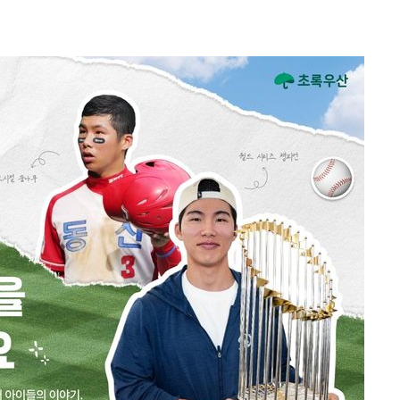
하라 격파
인다"
위협"
수용할까
가피"
압수수색
태세 강
어"
·당황'
'
 혐의