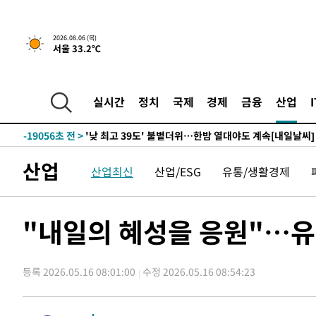
1시간 전 >
[속보]경찰, '홍명보 선임 논란' 대한축구협회·축구회관 등 
2026.08.06 (목)
서울 33.2℃
-22076초 전 >
[속보]합참 "北 발사체는 단거리탄도미사일…감시·경계
화"
-21824초 전 >
日방위성, 北이 동해로 쏜 발사체는 탄도미사일 가능성
-20254초 전 >
[속보] SKT, 에이닷 서비스 장애 발생…"원인 파악 중"
실시간
정치
국제
경제
금융
산업
-19660초 전 >
[속보]합참 "북, 동해상으로 미상 발사체 발사"
-19056초 전 >
'낮 최고 39도' 불볕더위…한밤 열대야도 계속[내일날씨]
-19015초 전 >
[속보]7~9일 프로야구 3연전도 폭염 취소…11일 재개
산업
-18677초 전 >
"韓 외환시장 개입 관측 배경엔 美의 대한국 무역적자 있
산업최신
산업/ESG
유통/생활경제
-18504초 전 >
'월드컵 탈락 후폭풍' 축구협회…초유의 압수수색에 '충격
-18344초 전 >
서울 낮 37.9도, 올여름 최고치 경신…영등포 순간 '40도
"내일의 혜성을 응원"…
-17906초 전 >
[속보]종합특검, 대검 추가 압수수색…내란 중요임무종사
-14001초 전 >
[속보]코스닥, 800p 회복…0.26% 오른 801.67 마감
-13931초 전 >
[속보]코스피, 301.88포인트(4.58%) 내린 6296.38 마
등록 2026.05.16 08:01:00
수정 2026.05.16 08:54:23
-13796초 전 >
[속보]원·달러 환율, 0.7원 내린 1423.8원 마감
-11395초 전 >
"여기 떨어졌다"…다누리, 스페이스X 로켓 달 충돌 흔적