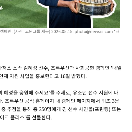
감
 포착
캠페인. (사진=교원그룹 제공) 2026.05.15.
photo@newsis.com
*재
하라 격파
인다"
위협"
수용할까
 다저스 소속 김혜성 선수, 초록우산과 사회공헌 캠페인 '내일
가피"
년 인재 지원 사업을 홍보한다고 16일 밝혔다.
압수수색
의 혜성을 응원해 주세요'를 주제로, 유소년 선수 지원에 대
. 초록우산 공식 홈페이지 내 캠페인 페이지에서 퀴즈 3문
중 추첨을 통해 총 350명에게 김 선수 사인볼(프린팅) 또는
이크 플러스'를 선물한다.