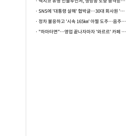
· 멕시코 유명 인플루언서, 생방송 도중 총격받아 사망
· SNS에 '대통령 살해' 협박글…30대 회사원 '불구속 송치'
· 정차 불응하고 '시속 165㎞' 아찔 도주…음주운전자 체포
· "하마터면"…영업 끝나자마자 '와르르' 카페 테라스 덮친 대리석 외벽