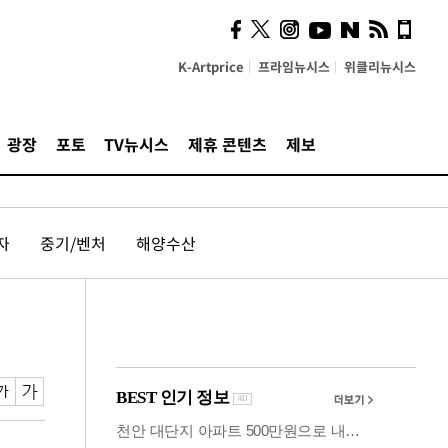
의견, 국토부·LH에 충실히
전달할 것"
K-Artprice
프라임뉴시스
위클리뉴시스
광장
포토
TV뉴시스
제휴 콘텐츠
제보
자
중기/벤처
해양수산