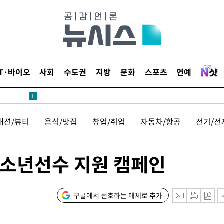
압수수색
태세 강
IT·바이오
사회
수도권
지방
문화
스포츠
연예
어"
패션/뷰티
음식/맛집
창업/취업
자동차/항공
전기/전
·당황'
'
유소년선수 지원 캠페인
 혐의
감
구글에서 선호하는 매체로 추가
 포착