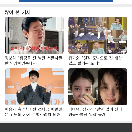
많이 본 기사
정보석 "황정음 전 남편 서글서글
황기순 "원정 도박으로 전 재산
한 인상이었는데…"
잃고 필리핀 도피"
이승기 측 "차가원 전세금 미반환
아이유, 장기하 '별일 없이 산다'
은 고도의 사기 수법…엄벌 원해"
선곡…쿨한 일상 공개