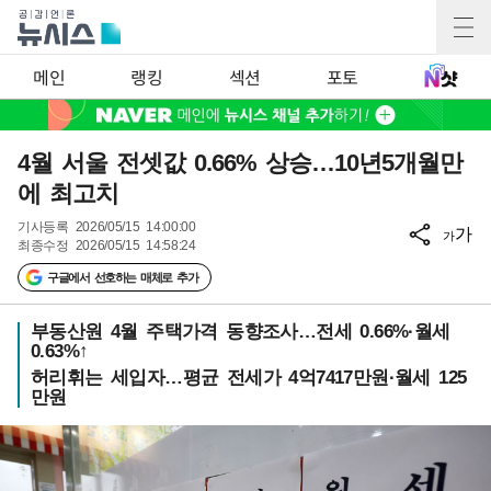
메인
랭킹
섹션
포토
4월 서울 전셋값 0.66% 상승…10년5개월만
에 최고치
기사등록
2026/05/15 14:00:00
가
가
최종수정
2026/05/15 14:58:24
구글에서 선호하는 매체로 추가
부동산원 4월 주택가격 동향조사…전세 0.66%·월세
0.63%↑
허리휘는 세입자…평균 전세가 4억7417만원·월세 125
만원