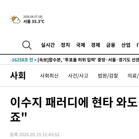
-22820초 전 >
[속보]종합특검, '관저이전 봐주기 감사' 유병호 구속기소
-19420초 전 >
민주 콩고 에볼라환자 4천명 돌파, 4053명 발생 1850명
2026.08.07 (금)
서울 35.3℃
-18670초 전 >
[속보]'300억원대 사기 혐의' 차가원 대표 구속 송치
-17864초 전 >
"미 전국적 살모네라 식중독 원인은 멕시코산 할라피뇨"--
-16377초 전 >
[속보]경찰·노동부, HL만도 평택사업장 끼임 사망 관련
실시간
정치
국제
경제
금융
산업
-16258초 전 >
[속보]합수본, '투표율 허위 입력' 중앙·서울·경기도 선관
압수수색
-16013초 전 >
[속보]원·달러 환율, 오전 9시 1423.8원
-15809초 전 >
[속보]삼성전자·SK하이닉스 동반 강보합…1%대 상승 
사회
사회최신
사건/사고
법원/검찰
의료
-15795초 전 >
[속보]코스닥, 5.95포인트(0.74%) 상승한 807.62개장
-15763초 전 >
[속보]코스피, 6300선 재탈환…1.09% 오른 6365.07 
-12928초 전 >
시리아 다마스쿠스 교외에서 미니버스 폭발.. 14명 부상, 
이수지 패러디에 현타 와도
태
-12226초 전 >
입추에도 극한더위…서울 낮 39도 '폭염중대경보'
죠"
-7190초 전 >
이란, 호르무즈서 "적국 목표물들"과 대치로 남부 케슘섬
례 큰 폭발음
-5905초 전 >
[속보]美, 폴리실리콘 수입 규제…파생제품 15% 관세, 12
효
-4056초 전 >
[속보]트럼프, 美 원정출산 금지 행정명령 서명
등록 2026.05.15 11:43:52
-1756초 전 >
[속보] 뉴욕증시, 일제 하락 마감…나스닥 0.06%↓