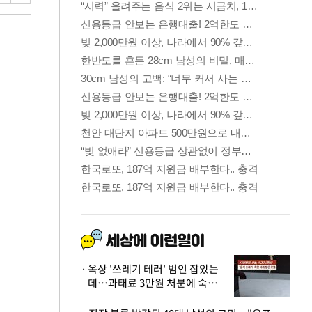
옥상 '쓰레기 테러' 범인 잡았는
데…과태료 3만원 처분에 숙박업
주 허탈