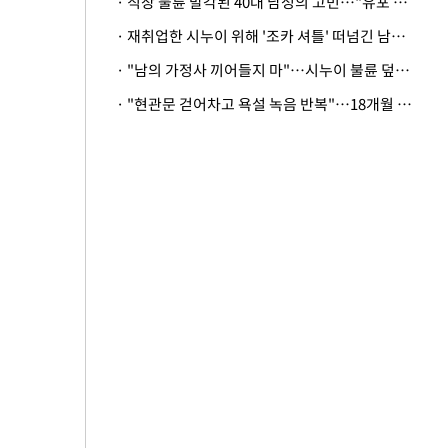
· 직장 불륜 발각된 40대 남성의 고민…"유포 동료 명예훼손·협박죄 고소 가능할까"
· 재취업한 시누이 위해 '조카 셔틀' 떠넘긴 남편…아내 "난 못한다"
· "남의 가정사 끼어들지 마"…시누이 불륜 덮으려는 남편에 억울한 아내
· "현관문 걷어차고 욕설 녹음 반복"…18개월 아기 키우는 집 뒤흔든 '앞집의 비극'