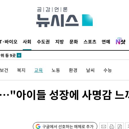
 사망
 CDC
 압수수색
IT·바이오
사회
수도권
지방
문화
스포츠
연예
위 등 9곳
출발
/보건
복지
교육
노동
환경
날씨
수능
개장
3명은 중
…"아이들 성장에 사명감 느
에서 두차
0일 후 발
구글에서 선호하는 매체로 추가