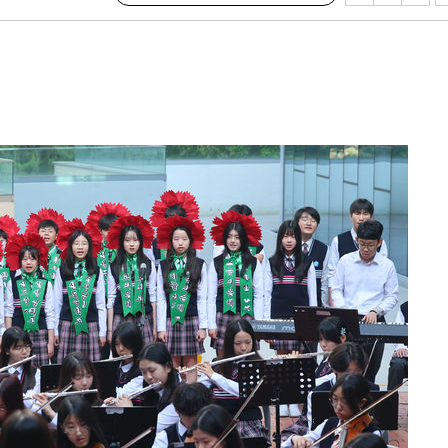
 절차 개시
액
 사망
 CDC
 압수수색
위 등 9곳
출발
개장
3명은 중
에서 두차