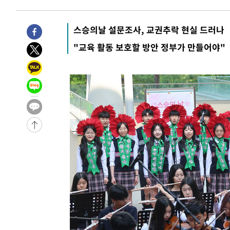
-30489초 전 >
[속보]국힘 윤리위, '돌려차기 발언' 진종오·서범수 징계
스승의날 설문조사, 교권추락 현실 드러나
-25814초 전 >
[속보] 7월 중국 수출 23.9%↑ 수입 27.5%↑…무역총
25.3%↑
-22974초 전 >
[속보]'채상병 순직 책임' 임성근, 항소심도 징역 3년
"교육 활동 보호할 방안 정부가 만들어야"
-22840초 전 >
[속보]종합특검, '관저이전 봐주기 감사' 유병호 구속기소
-19440초 전 >
민주 콩고 에볼라환자 4천명 돌파, 4053명 발생 1850명
-18690초 전 >
[속보]'300억원대 사기 혐의' 차가원 대표 구속 송치
-17884초 전 >
"미 전국적 살모네라 식중독 원인은 멕시코산 할라피뇨"--
-16397초 전 >
[속보]경찰·노동부, HL만도 평택사업장 끼임 사망 관련
-16278초 전 >
[속보]합수본, '투표율 허위 입력' 중앙·서울·경기도 선관
압수수색
-16033초 전 >
[속보]원·달러 환율, 오전 9시 1423.8원
-15829초 전 >
[속보]삼성전자·SK하이닉스 동반 강보합…1%대 상승 
-15815초 전 >
[속보]코스닥, 5.95포인트(0.74%) 상승한 807.62개장
-15783초 전 >
[속보]코스피, 6300선 재탈환…1.09% 오른 6365.07 
-12948초 전 >
시리아 다마스쿠스 교외에서 미니버스 폭발.. 14명 부상, 
태
-12246초 전 >
입추에도 극한더위…서울 낮 39도 '폭염중대경보'
-7210초 전 >
이란, 호르무즈서 "적국 목표물들"과 대치로 남부 케슘섬