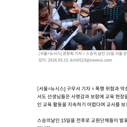
례 큰 폭발음
-5925초 전 >
[속보]美, 폴리실리콘 수입 규제…파생제품 15% 관세, 12
효
-4076초 전 >
[속보]트럼프, 美 원정출산 금지 행정명령 서명
-1776초 전 >
[속보] 뉴욕증시, 일제 하락 마감…나스닥 0.06%↓
[서울=뉴시스] 권창회 기자 = 스승의 날인 15일 
있다. 2026.05.15.
kch0523@newsis.com
[서울=뉴시스] 구무서 기자 = 폭행 위험과 
서도 선생님들은 사명감과 보람에 교육 현장을
인 교육 활동을 지속하기 어렵다며 교사를 보
스승의날인 15일을 전후로 교원단체들이 발표