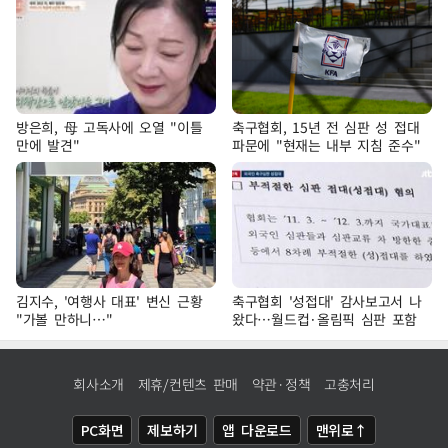
방은희, 母 고독사에 오열 "이틀
축구협회, 15년 전 심판 성 접대
만에 발견"
파문에 "현재는 내부 지침 준수"
김지수, '여행사 대표' 변신 근황
축구협회 '성접대' 감사보고서 나
"가볼 만하니…"
왔다…월드컵·올림픽 심판 포함
회사소개
제휴/컨텐츠 판매
약관·정책
고충처리
PC화면
제보하기
앱 다운로드
맨위로↑