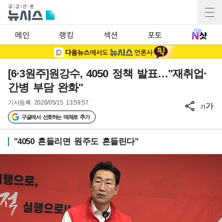
메인
랭킹
섹션
포토
[6·3원주]원강수, 4050 정책 발표…"재취업·
간병 부담 완화"
기사등록
2026/05/15 13:59:57
가
가
구글에서 선호하는 매체로 추가
"4050 흔들리면 원주도 흔들린다"