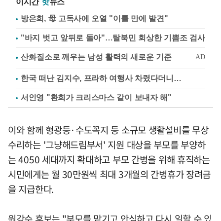
이시간
핫
뉴스
방은희, 母 고독사에 오열 "이틀 만에 발견"
"바지 벗고 앞뒤로 돌아"…탈북민 회상한 기쁨조 검사
한국 떠난 김지수, 프라하 여행사 차렸다더니…
서인영 "환희가 크리스마스 같이 보내자 해"
이와 함께 형광등·수도꼭지 등 소규모 생활설비를 무상
수리하는 '그냥해드림부서' 지원 대상을 부모를 부양하
는 4050 세대까지 확대하고 부모 간병을 위해 휴직하는
시민에게는 월 30만원씩 최대 3개월의 간병휴가 장려금
을 지급한다.
원강수 후보는 "부모를 맡기고 안심하고 다시 일할 수 있