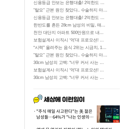
"주식 매일 사고판다"는 美 젊은
남성들…64%가 "나는 인생의
패배자“