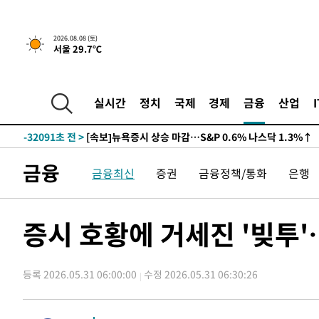
2026.08.08 (토)
서울 29.7℃
실시간
정치
국제
경제
금융
산업
-32091초 전 >
[속보]뉴욕증시 상승 마감…S&P 0.6% 나스닥 1.3%↑
금융
금융최신
증권
금융정책/통화
은행
증시 호황에 거세진 '빚투'
등록 2026.05.31 06:00:00
수정 2026.05.31 06:30:26