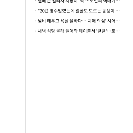
· 엘베 문 열리자 지팡이 '퍽'…노인의 택배기사 폭행 이유
· "20년 병수발했는데 얼굴도 모르는 동생이 유산 절반을"…배다른 형제 상속권 있을까
· 냄비 태우고 욕실 물바다…'치매 의심' 시어머니 검사 권유했다가 '날벼락'
· 새벽 식당 몰래 들어와 테이블서 '쿨쿨'…토사물 남기고 사라진 남성