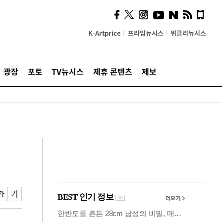
시, 스마트폰 액세서리에
NFC 더했다
K-Artprice
프라임뉴시스
위클리뉴시스
광장
포토
TV뉴시스
제휴 콘텐츠
제보