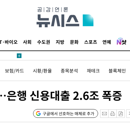
IT·바이오
사회
수도권
지방
문화
스포츠
연예
보험/카드
시황/환율
종목분석
재테크
블록체인
…은행 신용대출 2.6조 폭증
구글에서 선호하는 매체로 추가