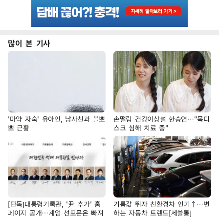
많이 본 기사
'마약 자숙' 유아인, 남사친과 볼뽀
손떨림 건강이상설 한승연…"목디
뽀 근황
스크 심해 치료 중"
[단독]대통령기록관, '尹 추가' 홈
기름값 뛰자 친환경차 인기↑…변
페이지 공개…계엄 선포문은 빠져
하는 자동차 트렌드[세쓸통]