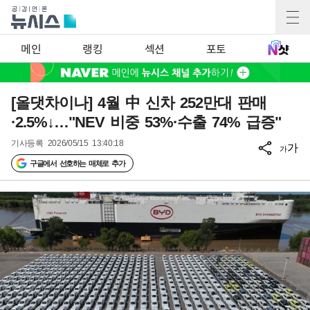
메인
랭킹
섹션
포토
[올댓차이나] 4월 中 신차 252만대 판매
·2.5%↓…"NEV 비중 53%·수출 74% 급증"
기사등록
2026/05/15 13:40:18
가
가
구글에서 선호하는 매체로 추가