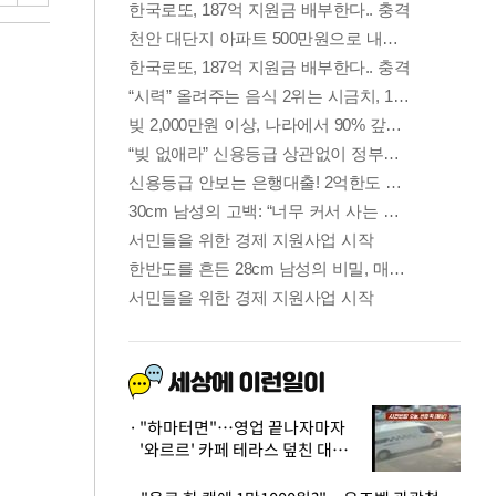
"하마터면"…영업 끝나자마자
'와르르' 카페 테라스 덮친 대리
석 외벽