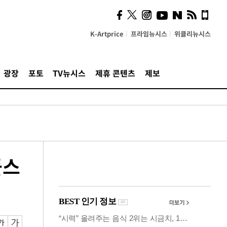
카페사장들 "배달플랫폼 상
생안이 더 절실"
K-Artprice
프라임뉴시스
위클리뉴시스
광장
포토
TV뉴시스
제휴 콘텐츠
제보
플스