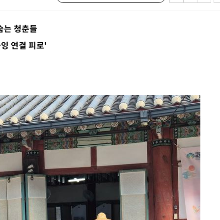
숨는 청춘들
잉 연결 피로'