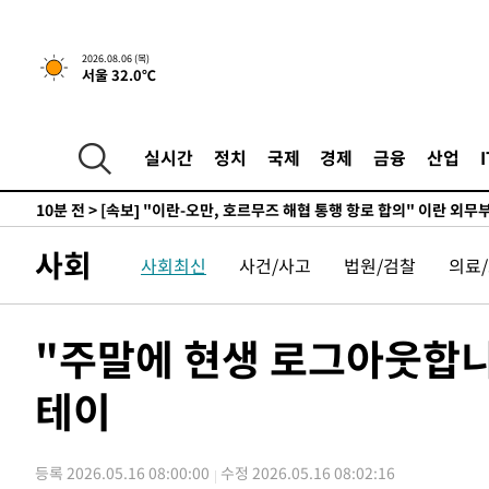
-30538초 전 >
[속보]코스피, 119.51포인트(1.81%) 내린 6478.75 개
-26985초 전 >
6월 경상수지 497.3억 달러…두 달 연속 사상 최대
2026.08.06 (목)
-26936초 전 >
서울 낮 39도 '폭염중대경보'…40도 관측 가능성도
서울 32.0℃
-24298초 전 >
미 워싱턴주 스포캔 시의 통제불능 3개 산불, 방화선 일부
-16471초 전 >
[속보] 호르무즈 해협 이란-오만 협상 기대속 뉴욕증시 혼
실시간
정치
국제
경제
금융
산업
우 0.49%↑
-14826초 전 >
[속보] 이란 대통령 "지금 최고지도자와 소통하기가 매우
취임 3년 인터뷰
10분 전 >
[속보] "이란-오만, 호르무즈 해협 통행 항로 합의" 이란 외무
-32008초 전 >
서울 열대야 15일째 지속…비공식 '초열대야' 30도 넘어
-30575초 전 >
[속보]코스닥, 2.15포인트(0.27%) 내린 797.44 출발
사회
사회최신
사건/사고
법원/검찰
의료
-30558초 전 >
[속보]코스피, 119.51포인트(1.81%) 내린 6478.75 개
-27005초 전 >
6월 경상수지 497.3억 달러…두 달 연속 사상 최대
"주말에 현생 로그아웃합니다
-26956초 전 >
서울 낮 39도 '폭염중대경보'…40도 관측 가능성도
-24318초 전 >
미 워싱턴주 스포캔 시의 통제불능 3개 산불, 방화선 일부
테이
-16491초 전 >
[속보] 호르무즈 해협 이란-오만 협상 기대속 뉴욕증시 혼
우 0.49%↑
-14846초 전 >
[속보] 이란 대통령 "지금 최고지도자와 소통하기가 매우
취임 3년 인터뷰
10분 전 >
[속보] "이란-오만, 호르무즈 해협 통행 항로 합의" 이란 외무
등록 2026.05.16 08:00:00
수정 2026.05.16 08:02:16