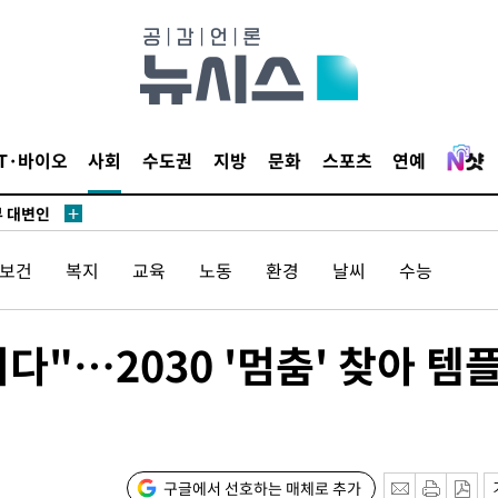
장
 구축
조 마감 다
IT·바이오
사회
수도권
지방
문화
스포츠
연예
 어려워"
부 대변인
/보건
복지
교육
노동
환경
날씨
수능
장
"…2030 '멈춤' 찾아 템
 구축
조 마감 다
 어려워"
부 대변인
구글에서 선호하는 매체로 추가