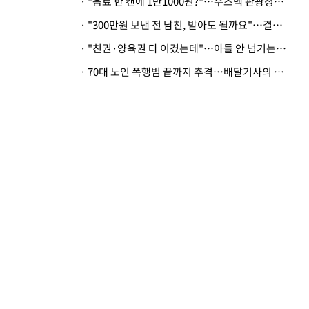
· "음료 한 캔에 1만1000원?"…우즈벡 관광청까지 나섰다, 유튜버 폭로 후폭풍
· "300만원 보낸 전 남친, 받아도 될까요"…결혼 앞둔 예비신부의 뜻밖 고충
· "친권·양육권 다 이겼는데"…아들 안 넘기는 아내에 '강제집행' 가능할까
· 70대 노인 폭행범 끝까지 추격…배달기사의 용기, 추가 피해 막았다