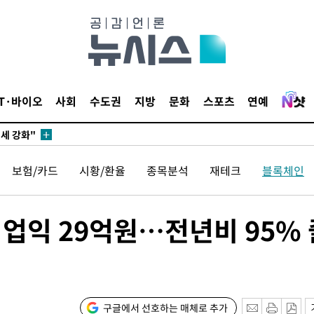
다"
수수색(종
4%↑
침 준수"
IT·바이오
사회
수도권
지방
문화
스포츠
연예
수수색
세 강화"
보험/카드
시황/환율
종목분석
재테크
블록체인
영업익 29억원…전년비 95% 
"
·당황'
구글에서 선호하는 매체로 추가
혐의