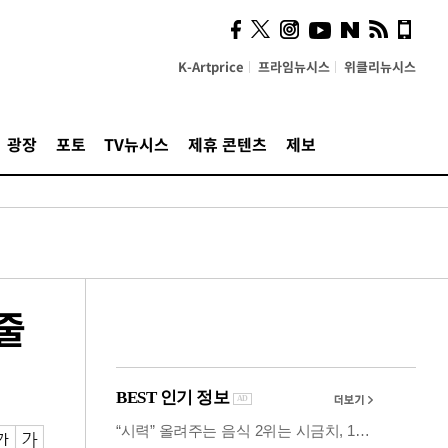
의견, 국토부·LH에 충실히
전달할 것"
K-Artprice
프라임뉴시스
위클리뉴시스
광장
포토
TV뉴시스
제휴 콘텐츠
제보
줄