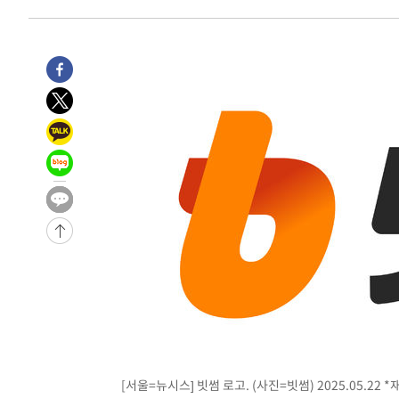
1분 전 >
[속보]코스닥, 800p 회복…0.26% 오른 801.67 마감
2분 전 >
[속보]코스피, 301.88포인트(4.58%) 내린 6296.38 마감
4분 전 >
[속보]원·달러 환율, 0.7원 내린 1423.8원 마감
44분 전 >
"여기 떨어졌다"…다누리, 스페이스X 로켓 달 충돌 흔적 포착
1시간 전 >
손흥민, 5경기 연속골 실패…LAFC는 승부차기 끝 과달라하라
3시간 전 >
내일까지 39도 '펄펄'…기상청 "태풍 지나며 폭염 잠시 꺾인
-25481초 전 >
'월드컵 탈락 후폭풍' 축구협회…11시간 걸린 초유의 압
합)
-24917초 전 >
[속보] 뉴욕증시, 혼조 출발…나스닥 0.3%↓, 다우 0.1
-23710초 전 >
축구협회, 15년 전 심판 성 접대 파문에 "현재는 내부 지
-22395초 전 >
경찰, '홍명보는 2순위' 결론냈던 스포츠윤리센터도 압
-7991초 전 >
[속보]합참 "北 발사체는 단거리탄도미사일…감시·경계태
-7739초 전 >
日방위성, 北이 동해로 쏜 발사체는 탄도미사일 가능성
-6169초 전 >
[속보] SKT, 에이닷 서비스 장애 발생…"원인 파악 중"
-5575초 전 >
[속보]합참 "북, 동해상으로 미상 발사체 발사"
-4971초 전 >
'낮 최고 39도' 불볕더위…한밤 열대야도 계속[내일날씨]
[서울=뉴시스] 빗썸 로고. (사진=빗썸) 2025.05.22 
-4930초 전 >
[속보]7~9일 프로야구 3연전도 폭염 취소…11일 재개