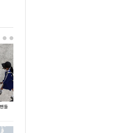
 팬들
이 대통령, '청년 대책 속도 높여야…폭염 문제도
입추 코앞인데 전
총력 대응'