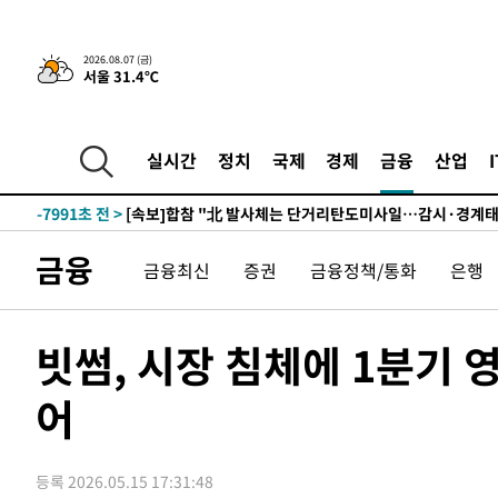
3시간 전 >
내일까지 39도 '펄펄'…기상청 "태풍 지나며 폭염 잠시 꺾인
2026.08.07 (금)
서울 31.4℃
-25481초 전 >
'월드컵 탈락 후폭풍' 축구협회…11시간 걸린 초유의 압
합)
-24917초 전 >
[속보] 뉴욕증시, 혼조 출발…나스닥 0.3%↓, 다우 0.1
-23710초 전 >
축구협회, 15년 전 심판 성 접대 파문에 "현재는 내부 지
실시간
정치
국제
경제
금융
산업
-22395초 전 >
경찰, '홍명보는 2순위' 결론냈던 스포츠윤리센터도 압
-7991초 전 >
[속보]합참 "北 발사체는 단거리탄도미사일…감시·경계태
-7739초 전 >
日방위성, 北이 동해로 쏜 발사체는 탄도미사일 가능성
금융
금융최신
증권
금융정책/통화
은행
-6169초 전 >
[속보] SKT, 에이닷 서비스 장애 발생…"원인 파악 중"
-5575초 전 >
[속보]합참 "북, 동해상으로 미상 발사체 발사"
-4971초 전 >
'낮 최고 39도' 불볕더위…한밤 열대야도 계속[내일날씨]
빗썸, 시장 침체에 1분기 
-4930초 전 >
[속보]7~9일 프로야구 3연전도 폭염 취소…11일 재개
어
-4592초 전 >
"韓 외환시장 개입 관측 배경엔 美의 대한국 무역적자 있어
-4419초 전 >
'월드컵 탈락 후폭풍' 축구협회…초유의 압수수색에 '충격
-4259초 전 >
서울 낮 37.9도, 올여름 최고치 경신…영등포 순간 '40도'
등록 2026.05.15 17:31:48
-3821초 전 >
[속보]종합특검, 대검 추가 압수수색…내란 중요임무종사 