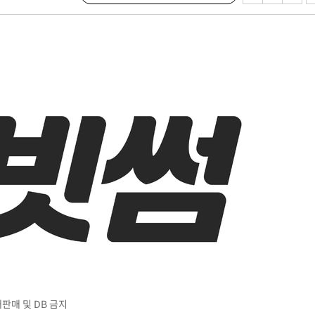
 격파
다"
수수색(종
4%↑
침 준수"
수수색
세 강화"
*재판매 및 DB 금지