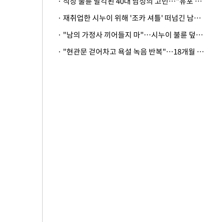
· 직장 불륜 발각된 40대 남성의 고민…"유포 동료 명예훼손·협박죄 고소 가능할까"
· 재취업한 시누이 위해 '조카 셔틀' 떠넘긴 남편…아내 "난 못한다"
· "남의 가정사 끼어들지 마"…시누이 불륜 덮으려는 남편에 억울한 아내
· "현관문 걷어차고 욕설 녹음 반복"…18개월 아기 키우는 집 뒤흔든 '앞집의 비극'