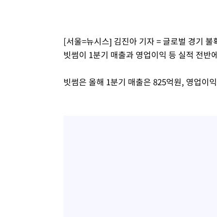
-4592초 전 >
"韓 외환시장 개입 관측 배경엔 美의 대한국 무역적자 있어
-4419초 전 >
'월드컵 탈락 후폭풍' 축구협회…초유의 압수수색에 '충격
-4259초 전 >
서울 낮 37.9도, 올여름 최고치 경신…영등포 순간 '40도'
[서울=뉴시스] 김진아 기자 = 글로벌 경기
-3821초 전 >
[속보]종합특검, 대검 추가 압수수색…내란 중요임무종사 
빗썸이 1분기 매출과 영업이익 등 실적 전반
1분 전 >
[속보]코스닥, 800p 회복…0.26% 오른 801.67 마감
2분 전 >
[속보]코스피, 301.88포인트(4.58%) 내린 6296.38 마감
빗썸은 올해 1분기 매출은 825억원, 영업이
4분 전 >
[속보]원·달러 환율, 0.7원 내린 1423.8원 마감
44분 전 >
"여기 떨어졌다"…다누리, 스페이스X 로켓 달 충돌 흔적 포착
1시간 전 >
손흥민, 5경기 연속골 실패…LAFC는 승부차기 끝 과달라하라
3시간 전 >
내일까지 39도 '펄펄'…기상청 "태풍 지나며 폭염 잠시 꺾인