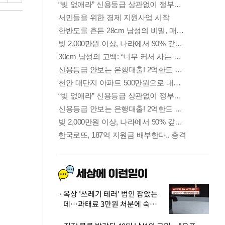
옥상 '쓰레기 테러' 범인 잡았는
데…과태료 3만원 처분에 숙박업
주 허탈