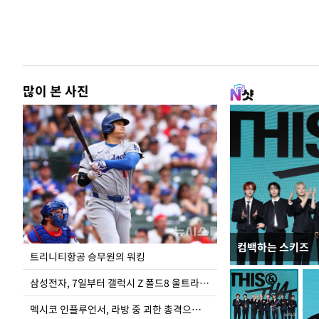
많이 본 사진
컴백하는 스키즈
입추 하루 앞둔 
트리니티항공 승무원의 워킹
폭염
삼성전자, 7일부터 갤럭시 Z 폴드8 울트라·폴드8·플립8 출시
멕시코 인플루언서, 라방 중 괴한 총격으로 사망