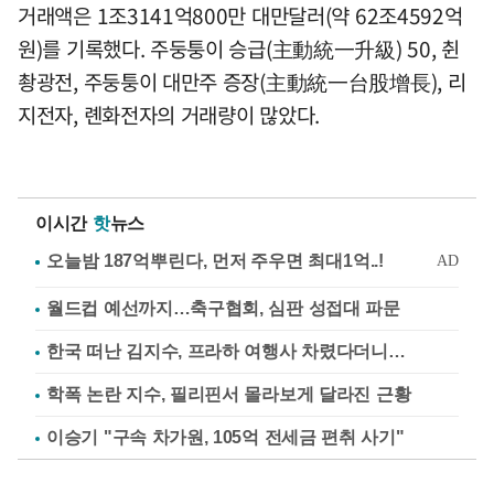
거래액은 1조3141억800만 대만달러(약 62조4592억
원)를 기록했다. 주둥퉁이 승급(主動統一升級) 50, 췬
촹광전, 주둥퉁이 대만주 증장(主動統一台股增長), 리
지전자, 롄화전자의 거래량이 많았다.
이시간
핫
뉴스
월드컵 예선까지…축구협회, 심판 성접대 파문
한국 떠난 김지수, 프라하 여행사 차렸다더니…
학폭 논란 지수, 필리핀서 몰라보게 달라진 근황
이승기 "구속 차가원, 105억 전세금 편취 사기"