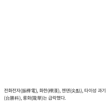
전화전자(振樺電), 화한(樺漢), 젠뎬(尖點), 타이성 과기
(台勝科), 룽화(隴華)는 급락했다.