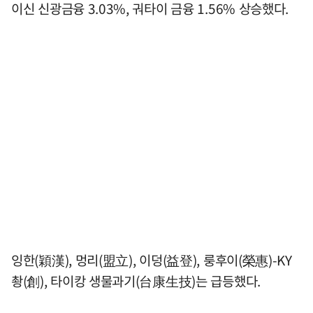
이신 신광금융 3.03%, 궈타이 금융 1.56% 상승했다.
잉한(穎漢), 멍리(盟立), 이덩(益登), 룽후이(榮惠)-KY
촹(創), 타이캉 생물과기(台康生技)는 급등했다.