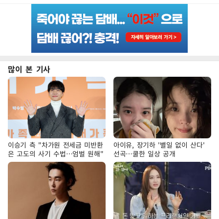
많이 본 기사
이승기 측 "차가원 전세금 미반환
아이유, 장기하 '별일 없이 산다'
은 고도의 사기 수법…엄벌 원해"
선곡…쿨한 일상 공개