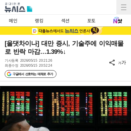
메인
랭킹
섹션
포토
[올댓차이나] 대만 증시, 기술주에 이익매물
로 반락 마감…1.39%↓
기사등록
2026/05/15 20:21:26
가
가
최종수정
2026/05/15 20:52:24
구글에서 선호하는 매체로 추가