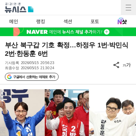
메인
랭킹
섹션
포토
부산 북구갑 기호 확정…하정우 1번·박민식
2번·한동훈 6번
기사등록
2026/05/15 20:56:23
가
가
최종수정
2026/05/15 21:30:24
구글에서 선호하는 매체로 추가