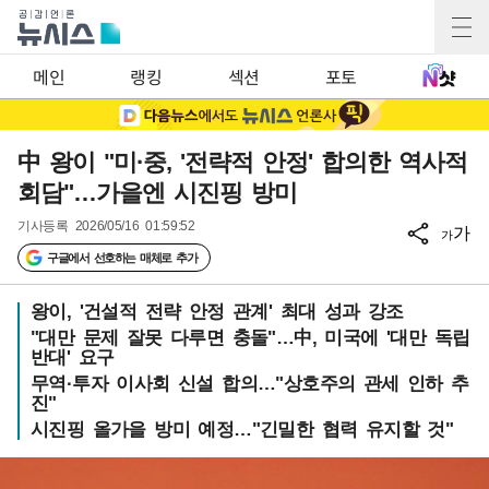
메인
랭킹
섹션
포토
中 왕이 "미·중, '전략적 안정' 합의한 역사적
회담"…가을엔 시진핑 방미
기사등록
2026/05/16 01:59:52
가
가
구글에서 선호하는 매체로 추가
왕이, '건설적 전략 안정 관계' 최대 성과 강조
"대만 문제 잘못 다루면 충돌"…中, 미국에 '대만 독립
반대' 요구
무역·투자 이사회 신설 합의…"상호주의 관세 인하 추
진"
시진핑 올가을 방미 예정…"긴밀한 협력 유지할 것"