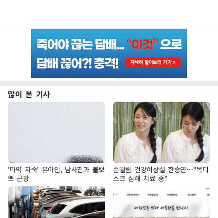
많이 본 기사
'마약 자숙' 유아인, 남사친과 볼뽀
손떨림 건강이상설 한승연…"목디
뽀 근황
스크 심해 치료 중"