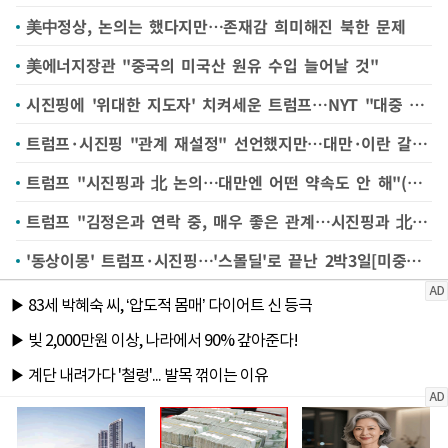
美中정상, 논의는 했다지만…존재감 희미해진 북한 문제
美에너지장관 "중국의 미국산 원유 수입 늘어날 것"
시진핑에 '위대한 지도자' 치켜세운 트럼프…NYT "대중 강경노선서 후퇴"
트럼프·시진핑 "관계 재설정" 선언했지만…대만·이란 갈등은 여전
트럼프 "시진핑과 北 논의…대만엔 어떤 약속도 안 해"(종합2보)
트럼프 "김정은과 연락 중, 매우 좋은 관계…시진핑과 北 문제도 논의"
'동상이몽' 트럼프·시진핑…'스몰딜'로 끝난 2박3일[미중정상회담]