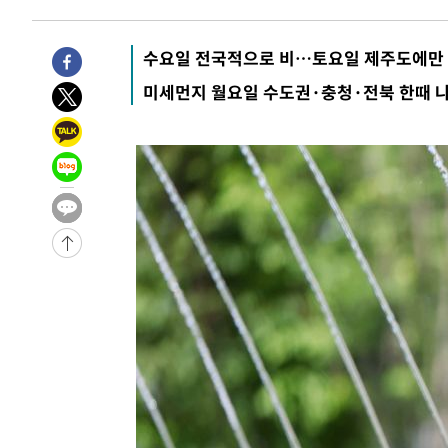
-2546초 전 >
[속보] 뉴욕증시, 일제 하락 마감…나스닥 0.06%↓
-31279초 전 >
[속보]국힘 윤리위, '돌려차기 발언' 진종오·서범수 징계
수요일 전국적으로 비…토요일 제주도에만
-26604초 전 >
[속보] 7월 중국 수출 23.9%↑ 수입 27.5%↑…무역총
미세먼지 월요일 수도권·충청·전북 한때 
25.3%↑
-23764초 전 >
[속보]'채상병 순직 책임' 임성근, 항소심도 징역 3년
-23630초 전 >
[속보]종합특검, '관저이전 봐주기 감사' 유병호 구속기소
-20230초 전 >
민주 콩고 에볼라환자 4천명 돌파, 4053명 발생 1850명
-19480초 전 >
[속보]'300억원대 사기 혐의' 차가원 대표 구속 송치
-18674초 전 >
"미 전국적 살모네라 식중독 원인은 멕시코산 할라피뇨"--
-17187초 전 >
[속보]경찰·노동부, HL만도 평택사업장 끼임 사망 관련
-17068초 전 >
[속보]합수본, '투표율 허위 입력' 중앙·서울·경기도 선관
압수수색
-16823초 전 >
[속보]원·달러 환율, 오전 9시 1423.8원
-16619초 전 >
[속보]삼성전자·SK하이닉스 동반 강보합…1%대 상승 
-16605초 전 >
[속보]코스닥, 5.95포인트(0.74%) 상승한 807.62개장
-16573초 전 >
[속보]코스피, 6300선 재탈환…1.09% 오른 6365.07 
-13738초 전 >
시리아 다마스쿠스 교외에서 미니버스 폭발.. 14명 부상, 
태
-13036초 전 >
입추에도 극한더위…서울 낮 39도 '폭염중대경보'