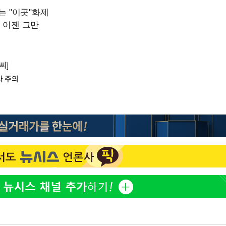
씨]
차 주의
음