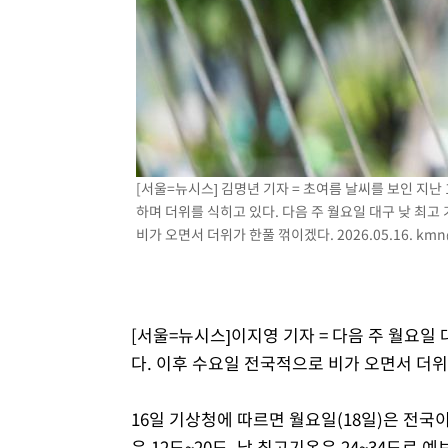
-8000초 전 >
이란, 호르무즈서 "적국 목표물들"과 대치로 남부 케슘섬
례 큰 폭발음
-6715초 전 >
[속보]美, 폴리실리콘 수입 규제…파생제품 15% 관세, 12
효
-4866초 전 >
[속보]트럼프, 美 원정출산 금지 행정명령 서명
-2566초 전 >
[속보] 뉴욕증시, 일제 하락 마감…나스닥 0.06%↓
[서울=뉴시스] 김명년 기자 = 초여름 날씨를 보인 지
하며 더위를 식히고 있다. 다음 주 월요일 대구 낮 최
비가 오면서 더위가 한풀 꺾이겠다. 2026.05.16.
kmn
[서울=뉴시스]이지영 기자 = 다음 주 월요일
다. 이후 수요일 전국적으로 비가 오면서 더위
16일 기상청에 따르면 월요일(18일)은 전국
은 12도~20도, 낮 최고기온은 24~34도로 예