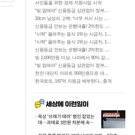
옥상 '쓰레기 테러' 범인 잡았는
데…과태료 3만원 처분에 숙박업
주 허탈