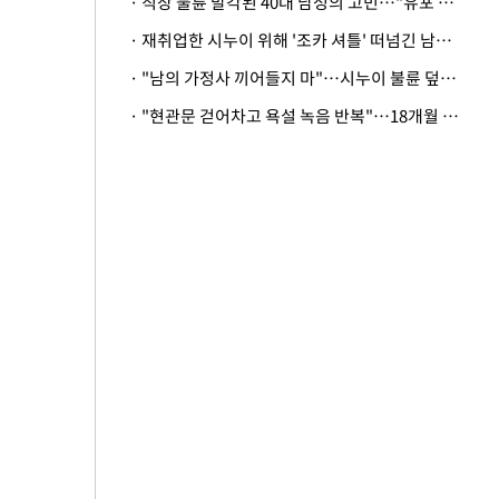
· 직장 불륜 발각된 40대 남성의 고민…"유포 동료 명예훼손·협박죄 고소 가능할까"
· 재취업한 시누이 위해 '조카 셔틀' 떠넘긴 남편…아내 "난 못한다"
· "남의 가정사 끼어들지 마"…시누이 불륜 덮으려는 남편에 억울한 아내
· "현관문 걷어차고 욕설 녹음 반복"…18개월 아기 키우는 집 뒤흔든 '앞집의 비극'