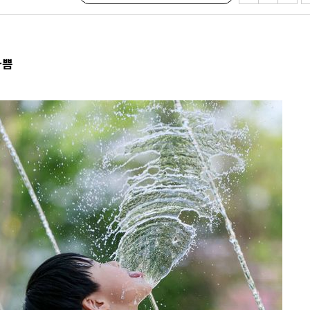
 절차 개시
액
나쁨
 사망
 CDC
 압수수색
위 등 9곳
출발
개장
3명은 중