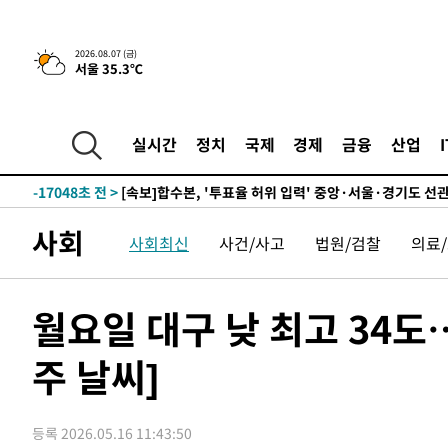
25.3%↑
-23744초 전 >
[속보]'채상병 순직 책임' 임성근, 항소심도 징역 3년
-23610초 전 >
[속보]종합특검, '관저이전 봐주기 감사' 유병호 구속기소
2026.08.07 (금)
서울 35.3℃
-20210초 전 >
민주 콩고 에볼라환자 4천명 돌파, 4053명 발생 1850명
-19460초 전 >
[속보]'300억원대 사기 혐의' 차가원 대표 구속 송치
-18654초 전 >
"미 전국적 살모네라 식중독 원인은 멕시코산 할라피뇨"--
실시간
정치
국제
경제
금융
산업
-17167초 전 >
[속보]경찰·노동부, HL만도 평택사업장 끼임 사망 관련
-17048초 전 >
[속보]합수본, '투표율 허위 입력' 중앙·서울·경기도 선관
압수수색
-16803초 전 >
[속보]원·달러 환율, 오전 9시 1423.8원
사회
사회최신
사건/사고
법원/검찰
의료
-16599초 전 >
[속보]삼성전자·SK하이닉스 동반 강보합…1%대 상승 
-16585초 전 >
[속보]코스닥, 5.95포인트(0.74%) 상승한 807.62개장
-16553초 전 >
[속보]코스피, 6300선 재탈환…1.09% 오른 6365.07 
월요일 대구 낮 최고 34도
-13718초 전 >
시리아 다마스쿠스 교외에서 미니버스 폭발.. 14명 부상, 
태
주 날씨]
-13016초 전 >
입추에도 극한더위…서울 낮 39도 '폭염중대경보'
-7980초 전 >
이란, 호르무즈서 "적국 목표물들"과 대치로 남부 케슘섬
례 큰 폭발음
-6695초 전 >
[속보]美, 폴리실리콘 수입 규제…파생제품 15% 관세, 12
등록 2026.05.16 11:43:50
효
-4846초 전 >
[속보]트럼프, 美 원정출산 금지 행정명령 서명