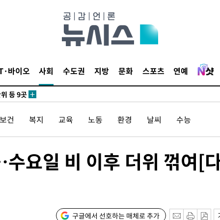
 사망
 CDC
IT·바이오
사회
수도권
지방
문화
스포츠
연예
 압수수색
위 등 9곳
/보건
복지
교육
노동
환경
날씨
수능
출발
개장
…수요일 비 이후 더위 꺾여[
3명은 중
에서 두차
0일 후 발
구글에서 선호하는 매체로 추가