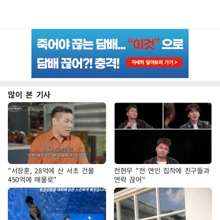
많이 본 기사
"서장훈, 28억에 산 서초 건물
전현무 "전 연인 집착에 친구들과
450억에 매물로"
연락 끊어"