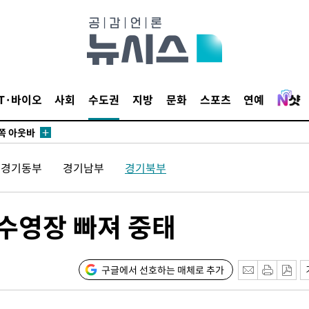
개시
0.3만개
 4.1%로
IT·바이오
사회
수도권
지방
문화
스포츠
연예
말고 과감히
쪽 아웃바
 하향
경기동부
경기남부
경기북부
별재난지역
…희망지 못
날씨]
 수영장 빠져 중태
요 선제 대
무'
구글에서 선호하는 매체로 추가
마쳐