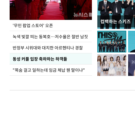
컴백하는 스키즈
지석천 뒤덮은 
'무민 팝업 스토어' 오픈
녹색 빛깔 띄는 동복호…저수율은 절반 남짓
반정부 시위대와 대치한 아르헨티나 경찰
동성 커플 입장 축하하는 하객들
"목숨 걸고 일하는데 임금 체납 웬 말이냐"