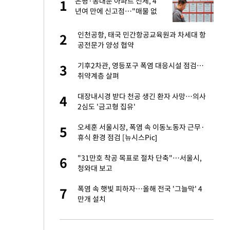
건물
은평·동대문 아파트 전세, 4
1
1
년여 만에 신고점…"매물 없
어 결국 월세"
친구들과 연락 끊어"
인천공항, 태국 민간항공교육원과 차세대 항
2
2
공전문가 양성 협약
 사과 후 근황…밝
기후2차관, 영등포구 폭염 대응시설 점검…
3
3
취약계층 살펴
 분기배당 결정…3
대장내시경 받다 천공 생긴 환자 사망…의사
4
4
표
2심도 '금고형 집유'
경기 들여다보니…한
오세훈 서울시장, 폭염 속 이동노동자 근무·
5
5
휴식 환경 점검 [뉴시스Pic]
75원 분기 배
"31만호 착공 목표로 절차 단축"…서울시,
6
6
방안 확정"
청와대 보고
안…이동 용이한 장
폭염 속 햇빛 피하자…올해 전국 '그늘막' 4
7
7
만개 설치