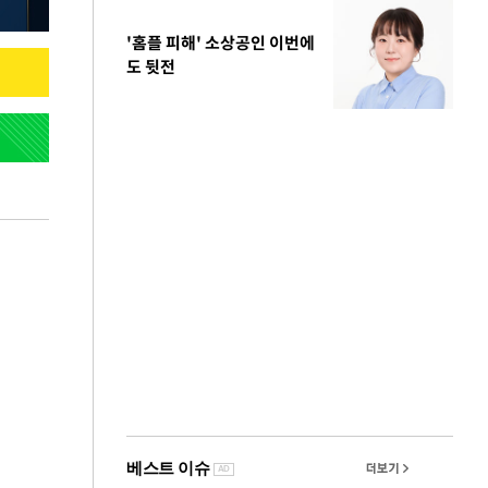
'홈플 피해' 소상공인 이번에
도 뒷전