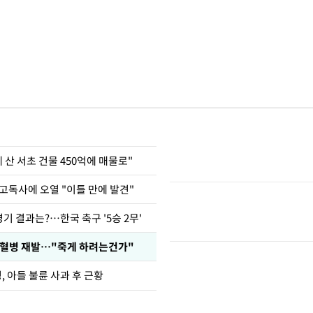
에 산 서초 건물 450억에 매물로"
고독사에 오열 "이틀 만에 발견"
경기 결과는?…한국 축구 '5승 2무'
백혈병 재발…"죽게 하려는건가"
 아들 불륜 사과 후 근황