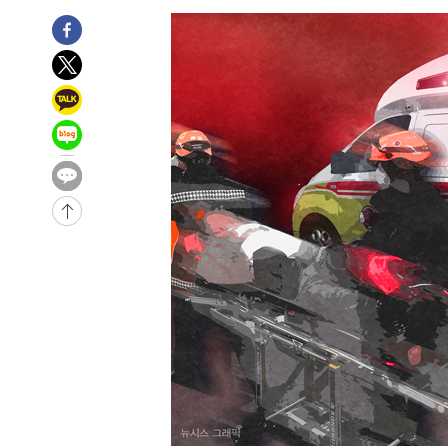
-8518초 전 >
[속보]원·달러 환율, 7.7원 내린 1416.1원 마감
-8407초 전 >
[속보] 노원서 40.1도 관측…서울, 2018년 이후 첫 40도
-5497초 전 >
[속보]종합특검, '계엄 수용공간 확보' 신용해 前교정본부
-4370초 전 >
외신들도 주목한 韓축구 파문…"국민적 공분에 수사 재개"
-4341초 전 >
11시간 압수수색에 성접대 파문까지…'쑥대밭' 된 축구협
-3363초 전 >
[속보]규제합리화위원회 부위원장에 김태유 서울대 공대 
태 후임
4분 전 >
[속보]국힘 윤리위, '돌려차기 발언' 진종오·서범수 징계 절차 
-30574초 전 >
미 사업체 일자리, 7월에 2.3만개 순감하고 그 전 2개월 1
하향수정 (2보)
-30022초 전 >
[속보] 미 사업체, 일자리 7월에 2.3만 개 줄어…실업률은
↓
-25885초 전 >
[속보]이 대통령 "부동산 공급 기존 사고방식 매달리지 
실천"
-24970초 전 >
이란, "오만과 '중앙 단일 루트' 합의…북쪽 인바운드·남
운드는 임시"
-16538초 전 >
"낮 기온 소폭 하락"…수도권 폭염중대경보, 폭염경보로
-16502초 전 >
[속보]이 대통령, '호우피해' 안동·의성 관할 4개 면 특
선포
-16465초 전 >
[단독]중수청 지원 검사들, 정원 초과 시 낮은 계급 임용
갈 수도
-14436초 전 >
낮 최고 37도 찜통더위…곳곳 소나기·강원 많은 비[내일
-12742초 전 >
SK하이닉스, 용인·청주 팹에 54조 투자…"AI 메모리 수