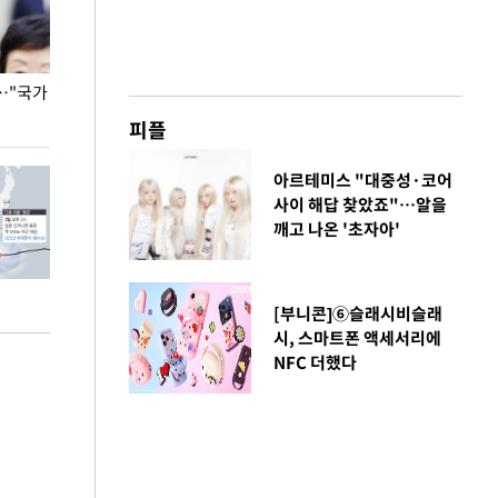
…"국가
홈플러스, 67개 점포 가오픈… 13일 정식 개장
오세훈 서울시장,
환경 점검
피플
아르테미스 "대중성·코어
사이 해답 찾았죠"…알을
깨고 나온 '초자아'
[부니콘]⑥슬래시비슬래
시, 스마트폰 액세서리에
NFC 더했다