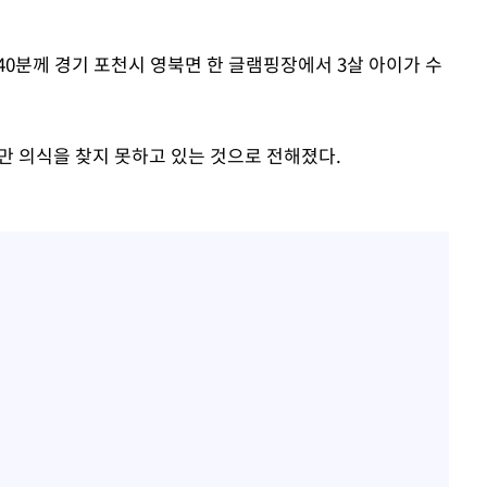
"서장훈, 28억에 산 서초 
1
450억에 매물로"
무'
1시40분께 경기 포천시 영북면 한 글램핑장에서 3살 아이가 수
전현무 "전 연인 집착에 
2
마쳐
홍서범♥조갑경, 아들 불륜
3
 의식을 찾지 못하고 있는 것으로 전해졌다.
은 미소
SK하이닉스, 주당 375원
4
장 기소
분기 중 추가 주주환원 발
외국인 심판 성 접대 7
회
5
국 축구 '5승 2무'
교수…이병
개시
[속보]SK하이닉스, 주당 3
6
당…"3분기 중 주주환원 
與 황희 "버스 하우스 제
7
점도 있을 것"