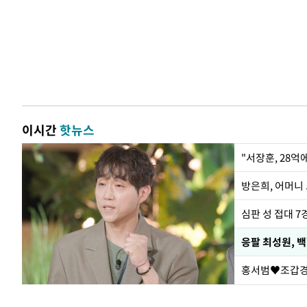
이시간
핫뉴스
"서장훈, 28억
방은희, 어머니 
심판 성 접대 7
응팔 최성원, 
홍서범♥조갑경,