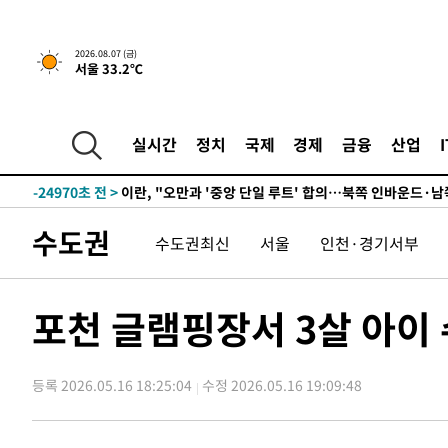
2026.08.07 (금)
서울 33.2℃
4분 전 >
[속보]국힘 윤리위, '돌려차기 발언' 진종오·서범수 징계 절차 
-30574초 전 >
미 사업체 일자리, 7월에 2.3만개 순감하고 그 전 2개월 1
하향수정 (2보)
-30022초 전 >
[속보] 미 사업체, 일자리 7월에 2.3만 개 줄어…실업률은
실시간
정치
국제
경제
금융
산업
↓
-25885초 전 >
[속보]이 대통령 "부동산 공급 기존 사고방식 매달리지 
실천"
-24970초 전 >
이란, "오만과 '중앙 단일 루트' 합의…북쪽 인바운드·남
운드는 임시"
-16538초 전 >
"낮 기온 소폭 하락"…수도권 폭염중대경보, 폭염경보로
수도권
수도권최신
서울
인천·경기서부
-16502초 전 >
[속보]이 대통령, '호우피해' 안동·의성 관할 4개 면 특
선포
-16465초 전 >
[단독]중수청 지원 검사들, 정원 초과 시 낮은 계급 임용
갈 수도
-14436초 전 >
낮 최고 37도 찜통더위…곳곳 소나기·강원 많은 비[내일
포천 글램핑장서 3살 아이
-12742초 전 >
SK하이닉스, 용인·청주 팹에 54조 투자…"AI 메모리 수
응"
-9598초 전 >
여자배구 이재영·이다영 자매, 아제르바이잔 투란VC 입단
등록 2026.05.16 18:25:04
수정 2026.05.16 19:09:48
-8851초 전 >
외국인 심판 성 접대 7경기 들여다보니…한국 축구 '5승 2
-8585초 전 >
[속보]코스닥, 2.86포인트(0.36%) 내린 798.81마감
-8538초 전 >
[속보]코스피, 6200선 약보합…0.60% 내린 6258.77에 