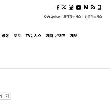
K-Artprice
프라임뉴시스
위클리뉴시스
광장
포토
TV뉴시스
제휴 콘텐츠
제보