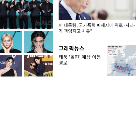
개구리밥
이 대통령, 국가폭력 피해자에 위로·사과
가 책임지고 치유"
그래픽뉴스
태풍 '돌핀' 예상 이동
경로