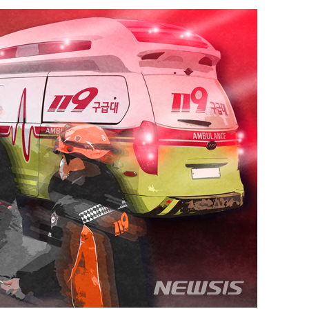
장 기소
회
교수…이병
개시
0.3만개
 4.1%로
말고 과감히
쪽 아웃바
 하향
별재난지역
…희망지 못
날씨]
요 선제 대