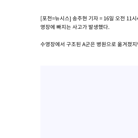
응"
-9598초 전 >
여자배구 이재영·이다영 자매, 아제르바이잔 투란VC 입단
-8851초 전 >
외국인 심판 성 접대 7경기 들여다보니…한국 축구 '5승 2
[포천=뉴시스] 송주현 기자 = 16일 오전 1
-8585초 전 >
[속보]코스닥, 2.86포인트(0.36%) 내린 798.81마감
영장에 빠지는 사고가 발생했다.
-8538초 전 >
[속보]코스피, 6200선 약보합…0.60% 내린 6258.77에 
-8518초 전 >
[속보]원·달러 환율, 7.7원 내린 1416.1원 마감
수영장에서 구조된 A군은 병원으로 옮겨졌지만
-8407초 전 >
[속보] 노원서 40.1도 관측…서울, 2018년 이후 첫 40도
-5497초 전 >
[속보]종합특검, '계엄 수용공간 확보' 신용해 前교정본부
-4370초 전 >
외신들도 주목한 韓축구 파문…"국민적 공분에 수사 재개"
-4341초 전 >
11시간 압수수색에 성접대 파문까지…'쑥대밭' 된 축구협
-3363초 전 >
[속보]규제합리화위원회 부위원장에 김태유 서울대 공대 
태 후임
4분 전 >
[속보]국힘 윤리위, '돌려차기 발언' 진종오·서범수 징계 절차 