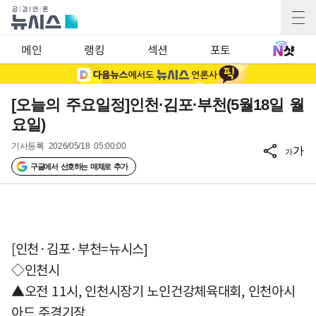
메인
랭킹
섹션
포토
[오늘의 주요일정]인천·김포·부천(5월18일 월
요일)
기사등록
2026/05/18 05:00:00
가
가
구글에서 선호하는 매체로 추가
[인천·김포·부천=뉴시스]
◇인천시
▲오전 11시, 인천시장기 노인건강체육대회, 인천아시
아드 주경기장