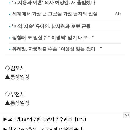
'고지용과 이혼' 의사 허양임, 새 출발했다
'마약 자숙' 유아인, 남사친과 뽀뽀 근황
정청래 또 말실수 "'이명박' 임기 내로…"
유혜정, 자궁적출 수술 "여성성 잃는 것이…"
◇김포시
▲통상일정
◇부천시
▲통상일정