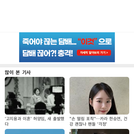
많이 본 기사
'고지용과 이혼' 허양임, 새 출발했
"손 떨림 포착"…카라 한승연, 건
다
강 괜찮나 팬들 '걱정'