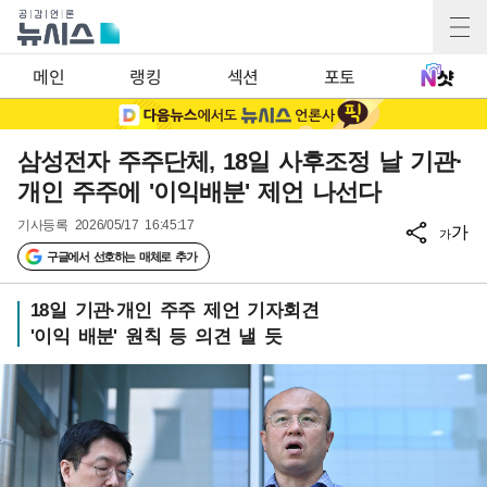
메인
랭킹
섹션
포토
삼성전자 주주단체, 18일 사후조정 날 기관·
개인 주주에 '이익배분' 제언 나선다
기사등록
2026/05/17 16:45:17
가
가
구글에서 선호하는 매체로 추가
18일 기관·개인 주주 제언 기자회견
'이익 배분' 원칙 등 의견 낼 듯