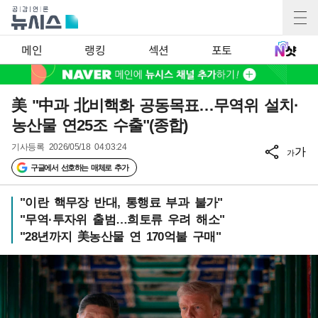
메인
랭킹
섹션
포토
美 "中과 北비핵화 공동목표…무역위 설치·
농산물 연25조 수출"(종합)
기사등록
2026/05/18 04:03:24
가
가
구글에서 선호하는 매체로 추가
"이란 핵무장 반대, 통행료 부과 불가"
"무역·투자위 출범…희토류 우려 해소"
"28년까지 美농산물 연 170억불 구매"