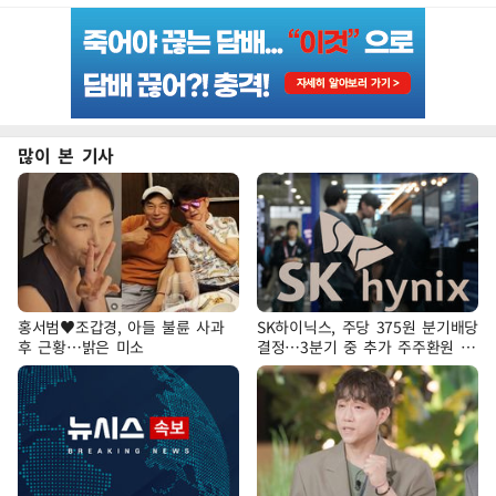
많이 본 기사
홍서범♥조갑경, 아들 불륜 사과
SK하이닉스, 주당 375원 분기배당
후 근황…밝은 미소
결정…3분기 중 추가 주주환원 발
표