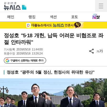
메인
랭킹
섹션
포토
정성호 "5·18 개헌, 납득 어려운 비협조로 좌
절 안타까워"
기사등록
2026/05/18 11:44:00
가
가
최종수정
2026/05/18 13:26:24
구글에서 선호하는 매체로 추가
정성호 "광주의 5월 정신, 헌정사의 위대한 유산"