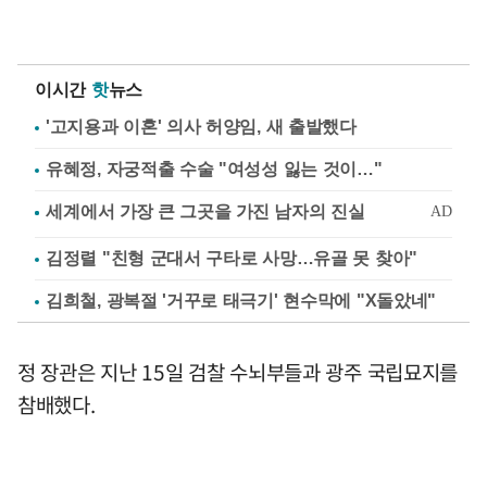
이시간
핫
뉴스
'고지용과 이혼' 의사 허양임, 새 출발했다
유혜정, 자궁적출 수술 "여성성 잃는 것이…"
김정렬 "친형 군대서 구타로 사망…유골 못 찾아"
김희철, 광복절 '거꾸로 태극기' 현수막에 "X돌았네"
정 장관은 지난 15일 검찰 수뇌부들과 광주 국립묘지를
참배했다.