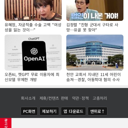
유혜정, 자궁적출 수술 고백 "여성
김정렬 "친형 군대서 구타로 사
성을 잃는 것이…"
망…유골 못 찾아"
오픈AI, 챗GPT 무료 이용자에 최
천안 교회서 지내던 11세 어린이
신모델 무제한 개방
숨져…경찰, 아동학대 혐의 수사
회사소개
제휴/컨텐츠 판매
약관·정책
고충처리
PC화면
제보하기
앱 다운로드
맨위로↑
광
COPYRIGHTⓒ
NEWSIS
ALL RIGHTS RESERVED.
고
삭