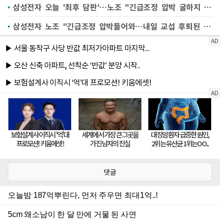
삼성전자 오늘 '최후 담판'…노조 "긴급조정 압박 굴하지 않아, 후퇴없어" 팽팽
삼성전자 노조 "긴급조정 압박들어와…내일 교섭 후퇴된 조정안 나오면 합의못해" 주장
댓글