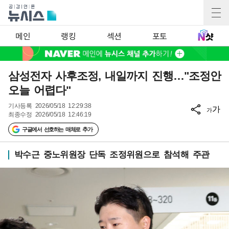
메인
랭킹
섹션
포토
삼성전자 사후조정, 내일까지 진행…"조정안
오늘 어렵다"
기사등록
2026/05/18 12:29:38
가
가
최종수정
2026/05/18 12:46:19
구글에서 선호하는 매체로 추가
박수근 중노위원장 단독 조정위원으로 참석해 주관