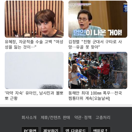
유혜정, 자궁적출 수술 고백 "여성
김정렬 "친형 군대서 구타로 사
성을 잃는 것이…"
망…유골 못 찾아"
'마약 자숙' 유아인, 남사친과 볼뽀
동해안 최대 100㎜ 폭우…전국
뽀 근황
찜통더위 계속[오늘날씨]
회사소개
제휴/컨텐츠 판매
약관·정책
고충처리
PC화면
제보하기
앱 다운로드
맨위로↑