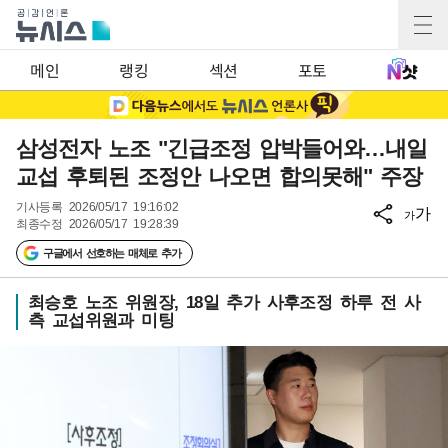
메인
랭킹
섹션
포토
삼성전자 노조 "긴급조정 압박들어와…내일
교섭 후퇴된 조정안 나오면 합의못해" 주장
기사등록
2026/05/17 19:16:02
가
가
최종수정
2026/05/17 19:28:39
구글에서 선호하는 매체로 추가
최승호 노조 위원장, 18일 추가 사후조정 하루 전 사
측 교섭위원과 미팅