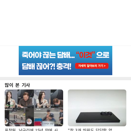
많이 본 기사
표창원, 남규리에 15년 만에 사
"창 3개 띄워도 답답함 없