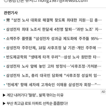
관련기사
靑 "삼전 노사 대화로 해결책 찾도록 최대한 지원…김 총리 발언이 정부 입장"
삼성전자 최대 노조서 한달새 4천명 탈퇴…'과반 노조' 지위 위기
소액주주 플랫폼 "삼성전자 성과급 제도화에 주주들 95% 반대" 설문
삼성전자 주주단체, 18일 사후조정 날 기관·개인 주주에 '이익배분' 제언 나선다
반도체공학회 "생태계 타격 우려"…삼성 노사 원만한 타결 호소
삼성전자 노사 앞에 놓인 고차 방정식…'사후조정·가처분·긴급조정' 어떻게 풀까
삼성전자 노조, 총리 대국민 담화에 "사후조정 성실히 임할 것"
'전세계' 향해 세차례 고개숙인 이재용 삼성전자 회장…"글로벌 후폭풍 우려 속 직접 전면에"