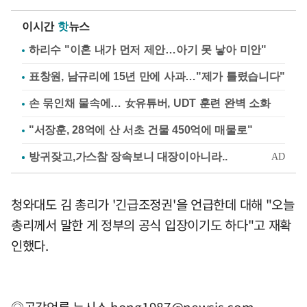
이시간
핫
뉴스
하리수 "이혼 내가 먼저 제안…아기 못 낳아 미안"
표창원, 남규리에 15년 만에 사과…"제가 틀렸습니다"
손 묶인채 물속에… 女유튜버, UDT 훈련 완벽 소화
"서장훈, 28억에 산 서초 건물 450억에 매물로"
청와대도 김 총리가 '긴급조정권'을 언급한데 대해 "오늘
총리께서 말한 게 정부의 공식 입장이기도 하다"고 재확
인했다.
◎공감언론 뉴시스
hong1987@newsis.com