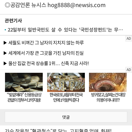
◎공감언론 뉴시스
hog8888@newsis.com
관련기사
22일부터 일반국민도 살 수 있다는 '국민성장펀드'는 무엇?[금알못]
댓글