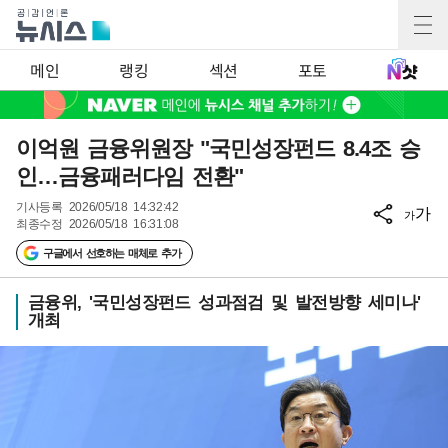
메인
랭킹
섹션
포토
이억원 금융위원장 "국민성장펀드 8.4조 승
인…금융패러다임 전환"
기사등록
2026/05/18 14:32:42
가
가
최종수정
2026/05/18 16:31:08
구글에서 선호하는 매체로 추가
금융위, '국민성장펀드 성과점검 및 발전방향 세미나'
개최