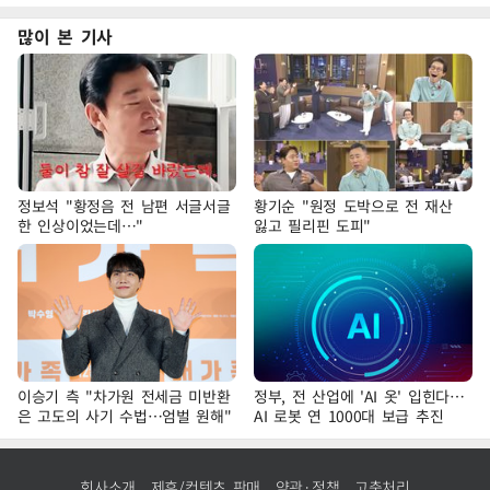
많이 본 기사
정보석 "황정음 전 남편 서글서글
황기순 "원정 도박으로 전 재산
한 인상이었는데…"
잃고 필리핀 도피"
이승기 측 "차가원 전세금 미반환
정부, 전 산업에 'AI 옷' 입힌다…
은 고도의 사기 수법…엄벌 원해"
AI 로봇 연 1000대 보급 추진
회사소개
제휴/컨텐츠 판매
약관·정책
고충처리