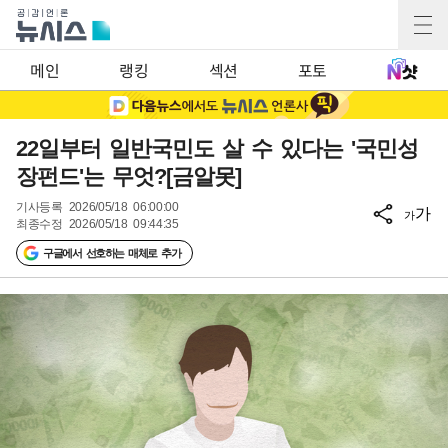
메인
랭킹
섹션
포토
22일부터 일반국민도 살 수 있다는 '국민성
장펀드'는 무엇?[금알못]
기사등록
2026/05/18 06:00:00
가
가
최종수정
2026/05/18 09:44:35
구글에서 선호하는 매체로 추가