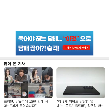
많이 본 기사
표창원, 남규리에 15년 만에 사
"창 3개 띄워도 답답함 없
과…"제가 틀렸습니다"
네"…'폴드8 울트라', 일주일 써보