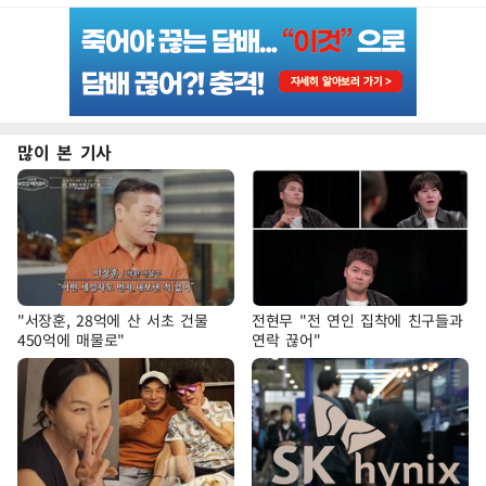
많이 본 기사
"서장훈, 28억에 산 서초 건물
전현무 "전 연인 집착에 친구들과
450억에 매물로"
연락 끊어"