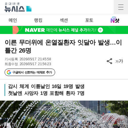
메인
랭킹
섹션
포토
이른 무더위에 온열질환자 잇달아 발생…이
틀간 26명
기사등록
2026/05/17 21:45:58
가
가
최종수정
2026/05/17 21:56:23
구글에서 선호하는 매체로 추가
감시 체계 이튿날인 16일 19명 발생
첫날엔 사망자 1명 포함해 환자 7명