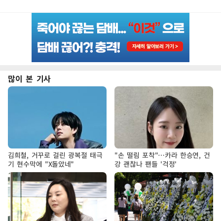
많이 본 기사
김희철, 거꾸로 걸린 광복절 태극
"손 떨림 포착"…카라 한승연, 건
기 현수막에 "X돌았네"
강 괜찮나 팬들 '걱정'