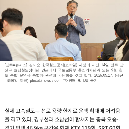
[광주=뉴시스] 김태승 한국철도공사(코레일) 사장이 지난 14일 광주 광
산구 호남철도정비단 인근에서 국토교통부 출입기자단과 오는 9월 철
도 통합 운영사 통합과 관련해 간담회를 갖고 있다. 2026.05.17. (사진
=코레일 제공)
photo@newsis.com
*재판매 및 DB 금지
실제 고속철도는 선로 용량 한계로 운행 확대에 어려움
을 겪고 있다. 경부선과 호남선이 합쳐지는 충북 오송∼
경기 평택 46.9㎞ 구간은 현재 KTX 119회, SRT 60회