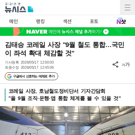
메인
랭킹
섹션
포토
김태승 코레일 사장 "9월 철도 통합…국민
이 좌석 확대 체감할 것"
기사등록
2026/05/17 12:00:00
가
가
최종수정
2026/05/17 12:45:06
구글에서 선호하는 매체로 추가
코레일 사장, 호남철도정비단서 기자간담회
"올 9월 조직·운행·앱 통합 체계를 볼 수 있을 것”