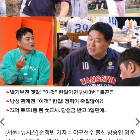
[서울=뉴시스] 손정빈 기자 = 야구선수 출신 방송인 양준