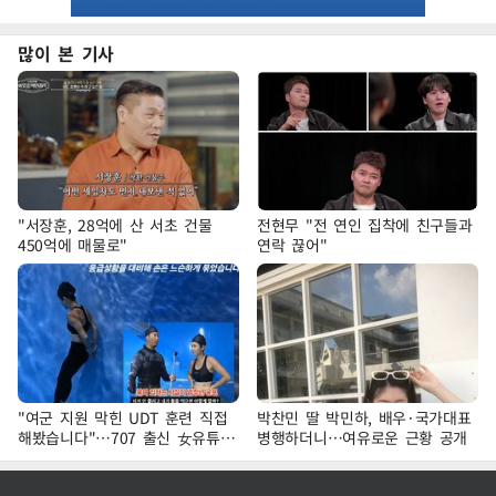
많이 본 기사
"서장훈, 28억에 산 서초 건물
전현무 "전 연인 집착에 친구들과
450억에 매물로"
연락 끊어"
"여군 지원 막힌 UDT 훈련 직접
박찬민 딸 박민하, 배우·국가대표
해봤습니다"…707 출신 女유튜버
병행하더니…여유로운 근황 공개
'완벽 소화'