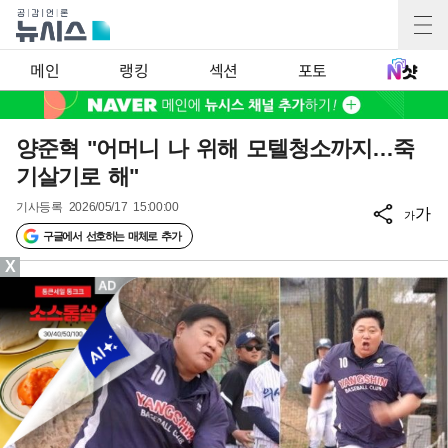
메인
랭킹
섹션
포토
양준혁 "어머니 나 위해 모텔청소까지…죽
기살기로 해"
기사등록
2026/05/17 15:00:00
가
가
구글에서 선호하는 매체로 추가
X