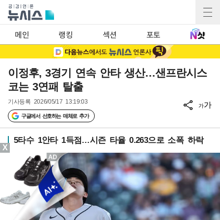
메인
랭킹
섹션
포토
이정후, 3경기 연속 안타 생산…샌프란시스
코는 3연패 탈출
기사등록
2026/05/17 13:19:03
가
가
구글에서 선호하는 매체로 추가
5타수 1안타 1득점…시즌 타율 0.263으로 소폭 하락
X