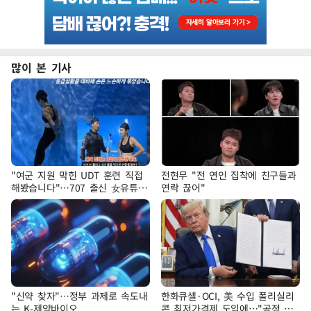
많이 본 기사
"여군 지원 막힌 UDT 훈련 직접
전현무 "전 연인 집착에 친구들과
해봤습니다"…707 출신 女유튜버
연락 끊어"
'완벽 소화'
"신약 찾자"…정부 과제로 속도내
한화큐셀·OCI, 美 수입 폴리실리
는 K-제약바이오
콘 최저가격제 도입에…"공정 경