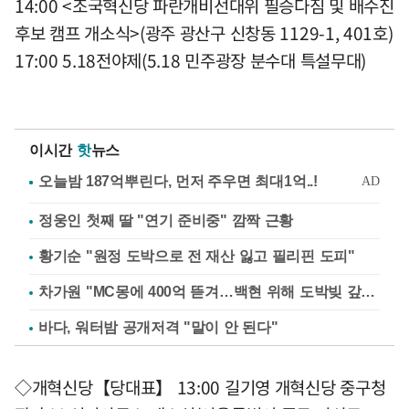
14:00 <조국혁신당 파란개비선대위 필승다짐 및 배수진
후보 캠프 개소식>(광주 광산구 신창동 1129-1, 401호)
17:00 5.18전야제(5.18 민주광장 분수대 특설무대)
이시간
핫
뉴스
정웅인 첫째 딸 "연기 준비중" 깜짝 근황
황기순 "원정 도박으로 전 재산 잃고 필리핀 도피"
차가원 "MC몽에 400억 뜯겨…백현 위해 도박빚 갚아줘"
바다, 워터밤 공개저격 "말이 안 된다"
◇개혁신당【당대표】 13:00 길기영 개혁신당 중구청