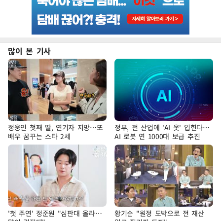
많이 본 기사
정웅인 첫째 딸, 연기자 지망…또
정부, 전 산업에 'AI 옷' 입힌다…
배우 꿈꾸는 스타 2세
AI 로봇 연 1000대 보급 추진
'첫 주연' 정준원 "심판대 올라…
황기순 "원정 도박으로 전 재산