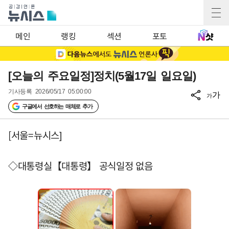
메인
랭킹
섹션
포토
[오늘의 주요일정]정치(5월17일 일요일)
기사등록
2026/05/17 05:00:00
가
가
구글에서 선호하는 매체로 추가
[서울=뉴시스]
◇대통령실【대통령】 공식일정 없음