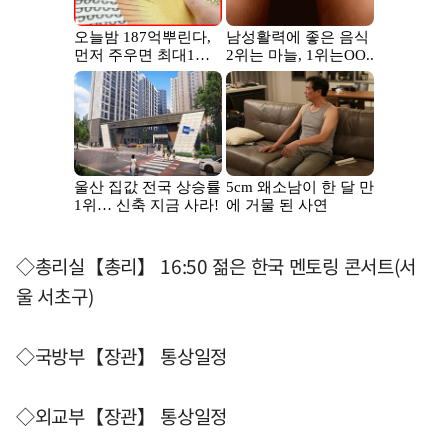
◇총리실【총리】 16:50 젊은 한국 멘토링 콘서트(서
울 서초구)
◇국방부【장관】 통상일정
◇외교부【장관】 통상일정