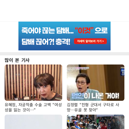
많이 본 기사
유혜정, 자궁적출 수술 고백 "여성
김정렬 "친형 군대서 구타로 사
성을 잃는 것이…"
망…유골 못 찾아"