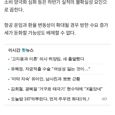
소비 양극화 심화 등은 하반기 실적의 불확실성 요인으
로 꼽힌다.
항공 운임과 환율 변동성이 확대될 경우 방한 수요 증가
세가 둔화할 가능성도 배제할 수 없다.
이시간
핫
뉴스
'고지용과 이혼' 의사 허양임, 새 출발했다
유혜정, 자궁적출 수술 "여성성 잃는 것이…"
'마약 자숙' 유아인, 남사친과 뽀뽀 근황
김희철, 광복절 '거꾸로 태극기' 현수막에 "X돌았네"