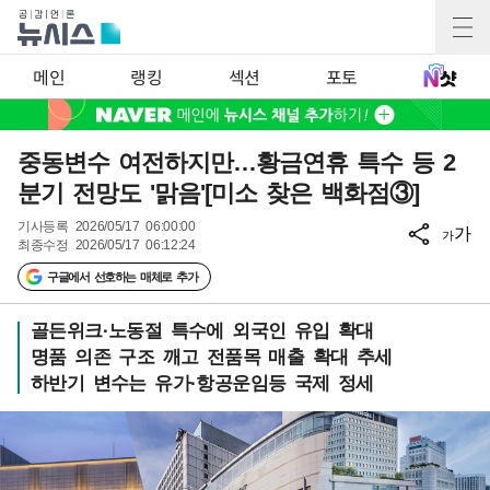
메인
랭킹
섹션
포토
중동변수 여전하지만…황금연휴 특수 등 2
분기 전망도 '맑음'[미소 찾은 백화점③]
기사등록
2026/05/17 06:00:00
가
가
최종수정
2026/05/17 06:12:24
구글에서 선호하는 매체로 추가
골든위크·노동절 특수에 외국인 유입 확대
명품 의존 구조 깨고 전품목 매출 확대 추세
하반기 변수는 유가·항공운임등 국제 정세