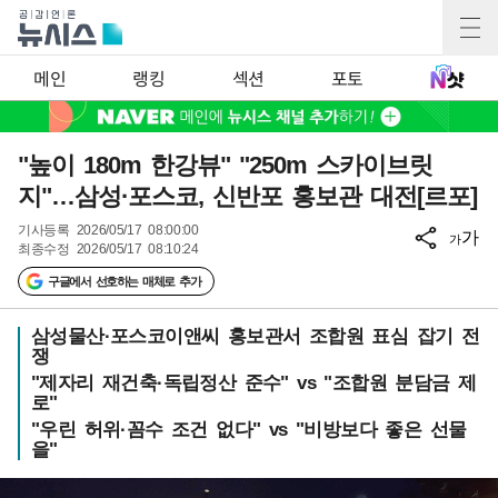
메인
랭킹
섹션
포토
"높이 180m 한강뷰" "250m 스카이브릿
지"…삼성·포스코, 신반포 홍보관 대전[르포]
기사등록
2026/05/17 08:00:00
가
가
최종수정
2026/05/17 08:10:24
구글에서 선호하는 매체로 추가
삼성물산·포스코이앤씨 홍보관서 조합원 표심 잡기 전
쟁
"제자리 재건축·독립정산 준수" vs "조합원 분담금 제
로"
"우린 허위·꼼수 조건 없다" vs "비방보다 좋은 선물
을"