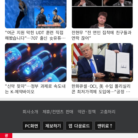
"여군 지원 막힌 UDT 훈련 직접
전현무 "전 연인 집착에 친구들과
해봤습니다"…707 출신 女유튜버
연락 끊어"
'완벽 소화'
"신약 찾자"…정부 과제로 속도내
한화큐셀·OCI, 美 수입 폴리실리
는 K-제약바이오
콘 최저가격제 도입에…"공정 경
쟁·수익성 개선 환영"
회사소개
제휴/컨텐츠 판매
약관·정책
고충처리
PC화면
제보하기
앱 다운로드
맨위로↑
광