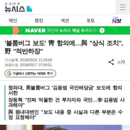
메인
랭킹
섹션
포토
'블룸버그 보도' 靑 항의에…與 "상식 조치",
野 "적반하장"
기사등록
2026/05/16 21:29:08
가
가
최종수정
2026/05/17 07:56:01
구글에서 선호하는 매체로 추가
청와대, 美블룸버그 '김용범 국민배당금' 보도에 항의
서한
장동혁 "진짜 억울한 건 투자자와 국민…李·김용범 사
과해야"
與 원내대변인 "보도 내용 중 사실과 다른 부분은 수
정 요청해야"