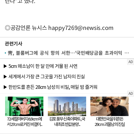
란다"고 했다.
◎공감언론 뉴시스
happy7269@newsis.com
관련기사
靑, 블룸버그에 공식 항의 서한…'국민배당금을 초과이익 배분 해석·시장 혼선'