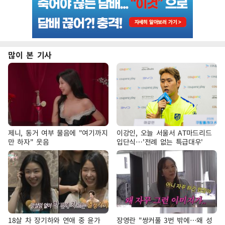
많이 본 기사
제니, 동거 여부 물음에 "여기까지
이강인, 오늘 서울서 AT마드리드
만 하자" 웃음
입단식…'전례 없는 특급대우'
18살 차 장기하와 연애 중 윤가
장영란 "쌍커풀 3번 밖에…왜 성