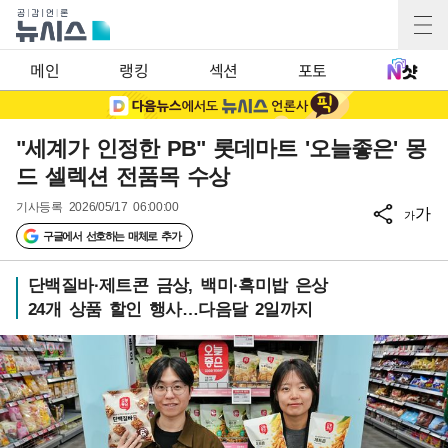
메인
랭킹
섹션
포토
"세계가 인정한 PB" 롯데마트 '오늘좋은' 몽
드 셀렉션 전품목 수상
기사등록
2026/05/17 06:00:00
가
가
구글에서 선호하는 매체로 추가
단백질바·제트콘 금상, 백미·흑미밥 은상
24개 상품 할인 행사…다음달 2일까지