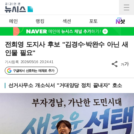
메인
랭킹
섹션
포토
전희영 도지사 후보 "김경수·박완수 아닌 새
인물 필요"
기사등록
2026/05/16 20:24:41
가
가
구글에서 선호하는 매체로 추가
선거사무소 개소식서 "거대양당 정치 끝내자" 호소