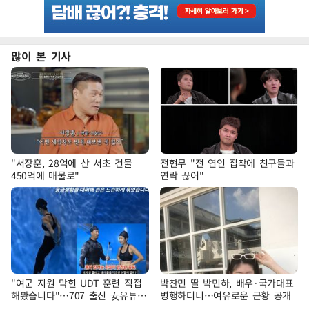
많이 본 기사
"서장훈, 28억에 산 서초 건물
전현무 "전 연인 집착에 친구들과
450억에 매물로"
연락 끊어"
"여군 지원 막힌 UDT 훈련 직접
박찬민 딸 박민하, 배우·국가대표
해봤습니다"…707 출신 女유튜버
병행하더니…여유로운 근황 공개
'완벽 소화'