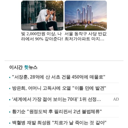
이시간
핫
뉴스
"서장훈, 28억에 산 서초 건물 450억에 매물로"
방은희, 어머니 고독사에 오열 "이틀 만에 발견"
황기순 "원정도박 후 필리핀서 2년 불법체류"
백혈병 재발 최성원 "치료가 날 죽이는 것 같아"