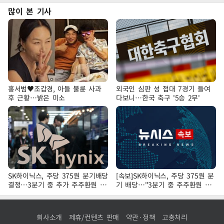
많이 본 기사
홍서범♥조갑경, 아들 불륜 사과
외국인 심판 성 접대 7경기 들여
후 근황…밝은 미소
다보니…한국 축구 '5승 2무'
SK하이닉스, 주당 375원 분기배당
[속보]SK하이닉스, 주당 375원 분
결정…3분기 중 추가 주주환원 발
기 배당…"3분기 중 주주환원 방
표
안 확정"
회사소개
제휴/컨텐츠 판매
약관·정책
고충처리