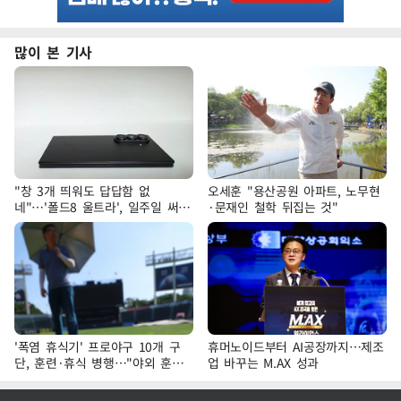
많이 본 기사
"창 3개 띄워도 답답함 없
오세훈 "용산공원 아파트, 노무현
네"…'폴드8 울트라', 일주일 써보
·문재인 철학 뒤집는 것"
니
'폭염 휴식기' 프로야구 10개 구
휴머노이드부터 AI공장까지…제조
단, 훈련·휴식 병행…"야외 훈련
업 바꾸는 M.AX 성과
해도 안전 최우선"