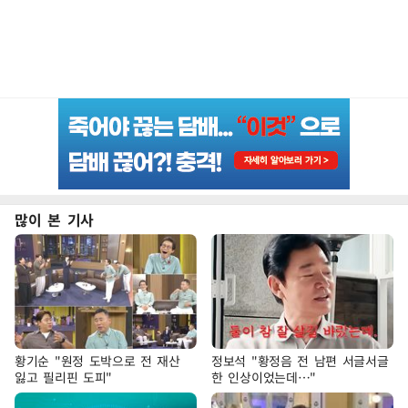
많이 본 기사
황기순 "원정 도박으로 전 재산
정보석 "황정음 전 남편 서글서글
잃고 필리핀 도피"
한 인상이었는데…"