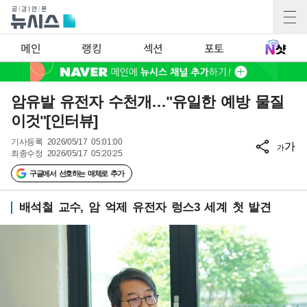
메인
랭킹
섹션
포토
암유발 유전자 수천개…"유일한 예방 물질
이것"[인터뷰]
기사등록
2026/05/17 05:01:00
가
가
최종수정
2026/05/17 05:20:25
구글에서 선호하는 매체로 추가
배석철 교수, 암 억제 유전자 렁스3 세계 첫 발견