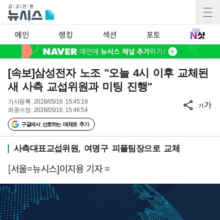
메인
랭킹
섹션
포토
[속보]삼성전자 노조 "오늘 4시 이후 교체된
새 사측 교섭위원과 미팅 진행"
기사등록
2026/05/16 15:45:19
가
가
최종수정
2026/05/16 15:46:54
구글에서 선호하는 매체로 추가
사측대표교섭위원, 여명구 피플팀장으로 교체
[서울=뉴시스]이지용 기자 =