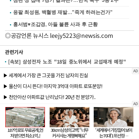
심판 성 접대 7경기 결과는?…한국 축구 '5승 2무'
응팔 최성원, 백혈병 재발…"죽게 하려는건가"
홍서범♥조갑경, 아들 불륜 사과 후 근황
◎공감언론 뉴시스
leejy5223@newsis.com
관련기사
[속보] 삼성전자 노조 "18일 중노위에서 교섭재개 예정"