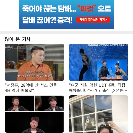
많이 본 기사
"서장훈, 28억에 산 서초 건물
"여군 지원 막힌 UDT 훈련 직접
450억에 매물로"
해봤습니다"…707 출신 女유튜버
'완벽 소화'