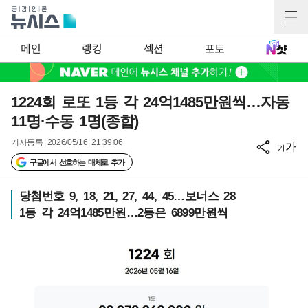
메인
랭킹
섹션
포토
1224회 로또 1등 각 24억1485만원씩…자동
11명·수동 1명(종합)
기사등록
2026/05/16 21:39:06
가
가
구글에서 선호하는 매체로 추가
당첨번호 9, 18, 21, 27, 44, 45…보너스 28
1등 각 24억1485만원…2등은 6899만원씩