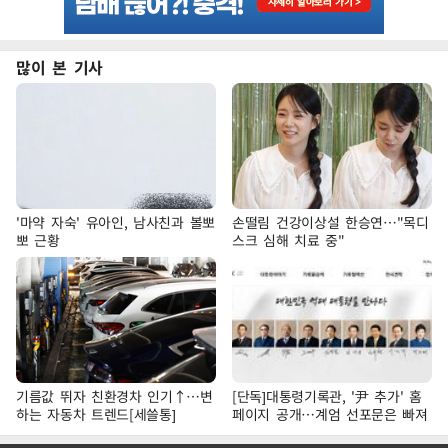
많이 본 기사
'마약 자숙' 유아인, 남사친과 볼뽀
손떨림 건강이상설 한승연…"목디
뽀 근황
스크 심해 치료 중"
기름값 뛰자 친환경차 인기↑…변
[단독]대통령기록관, '尹 추가' 홈
하는 자동차 트렌드[세쓸통]
페이지 공개…계엄 선포문은 빠져