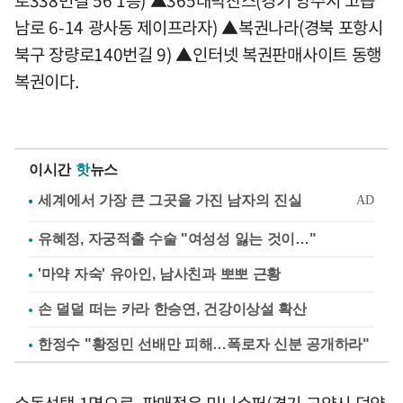
로338번길 56 1층) ▲365대박찬스(경기 양주시 고읍
남로 6-14 광사동 제이프라자) ▲복권나라(경북 포항시
북구 장량로140번길 9) ▲인터넷 복권판매사이트 동행
복권이다.
이시간
핫
뉴스
유혜정, 자궁적출 수술 "여성성 잃는 것이…"
'마약 자숙' 유아인, 남사친과 뽀뽀 근황
손 덜덜 떠는 카라 한승연, 건강이상설 확산
한정수 "황정민 선배만 피해…폭로자 신분 공개하라"