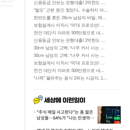
"주식 매일 사고판다"는 美 젊은
남성들…64%가 "나는 인생의
패배자“