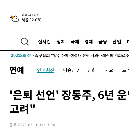
2026.08.08 (토)
서울 32.0℃
실시간
정치
국제
경제
금융
산업
-10502초 전 >
[속보]뉴욕증시 상승 마감…S&P 0.6% 나스닥 1.3%↑
-30218초 전 >
축구협회 "압수수색·성접대 논란 사과…쇄신의 기회로 
-28735초 전 >
[속보]'압수수색·성접대 논란' 축구협회 "실망과 걱정 
연예
연예최신
방송/TV
영화
가요
드
송"
-17356초 전 >
'최고 37도' 폭염 지속…강원동해안 최대 150㎜ 비
-10482초 전 >
[속보]뉴욕증시 상승 마감…S&P 0.6% 나스닥 1.3%↑
-30238초 전 >
축구협회 "압수수색·성접대 논란 사과…쇄신의 기회로 
'은퇴 선언' 장동주, 6년
-28755초 전 >
[속보]'압수수색·성접대 논란' 축구협회 "실망과 걱정 
송"
고려"
-17376초 전 >
'최고 37도' 폭염 지속…강원동해안 최대 150㎜ 비
-10502초 전 >
[속보]뉴욕증시 상승 마감…S&P 0.6% 나스닥 1.3%↑
등록 2026.05.16 11:17:28