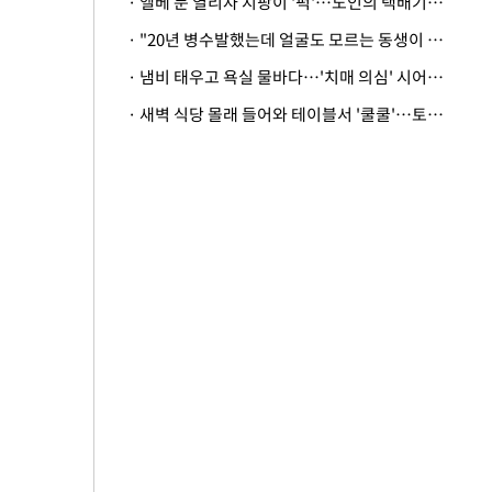
· 엘베 문 열리자 지팡이 '퍽'…노인의 택배기사 폭행 이유
· "20년 병수발했는데 얼굴도 모르는 동생이 유산 절반을"…배다른 형제 상속권 있을까
· 냄비 태우고 욕실 물바다…'치매 의심' 시어머니 검사 권유했다가 '날벼락'
· 새벽 식당 몰래 들어와 테이블서 '쿨쿨'…토사물 남기고 사라진 남성