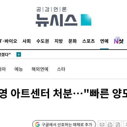
IT·바이오
사회
수도권
지방
문화
스포츠
연예
삼겠다"
안겨드려 죄
라마
예능
해외연예
스타
삼겠다"
 운영 아트센터 처분…"빠른 양
안겨드려 죄
구글에서 선호하는 매체로 추가