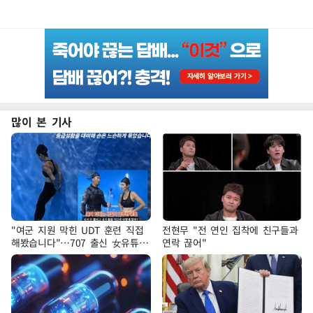
많이 본 기사
"여군 지원 막힌 UDT 훈련 직접
전현무 "전 연인 집착에 친구들과
해봤습니다"…707 출신 女유튜버
연락 끊어"
'완벽 소화'