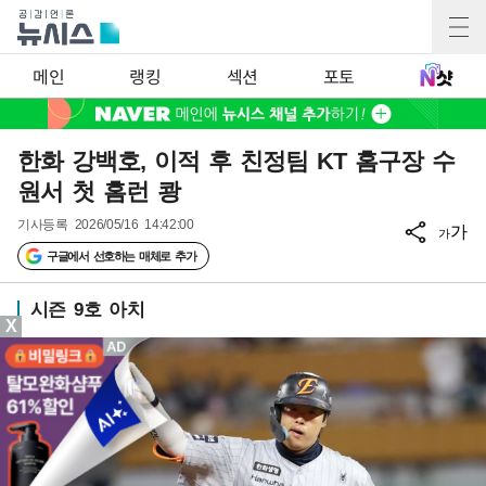
메인
랭킹
섹션
포토
한화 강백호, 이적 후 친정팀 KT 홈구장 수
원서 첫 홈런 쾅
기사등록
2026/05/16 14:42:00
가
가
구글에서 선호하는 매체로 추가
시즌 9호 아치
X