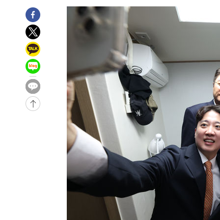
-2938초 전 >
[속보] 뉴욕증시, 일제 하락 마감…나스닥 0.06%↓
-31671초 전 >
[속보]국힘 윤리위, '돌려차기 발언' 진종오·서범수 징계
-26996초 전 >
[속보] 7월 중국 수출 23.9%↑ 수입 27.5%↑…무역총
25.3%↑
-24156초 전 >
[속보]'채상병 순직 책임' 임성근, 항소심도 징역 3년
-24022초 전 >
[속보]종합특검, '관저이전 봐주기 감사' 유병호 구속기소
-20622초 전 >
민주 콩고 에볼라환자 4천명 돌파, 4053명 발생 1850명
-19872초 전 >
[속보]'300억원대 사기 혐의' 차가원 대표 구속 송치
-19066초 전 >
"미 전국적 살모네라 식중독 원인은 멕시코산 할라피뇨"--
-17579초 전 >
[속보]경찰·노동부, HL만도 평택사업장 끼임 사망 관련
-17460초 전 >
[속보]합수본, '투표율 허위 입력' 중앙·서울·경기도 선관
압수수색
-17215초 전 >
[속보]원·달러 환율, 오전 9시 1423.8원
-17011초 전 >
[속보]삼성전자·SK하이닉스 동반 강보합…1%대 상승 
-16997초 전 >
[속보]코스닥, 5.95포인트(0.74%) 상승한 807.62개장
-16965초 전 >
[속보]코스피, 6300선 재탈환…1.09% 오른 6365.07 
-14130초 전 >
시리아 다마스쿠스 교외에서 미니버스 폭발.. 14명 부상, 
태
-13428초 전 >
입추에도 극한더위…서울 낮 39도 '폭염중대경보'