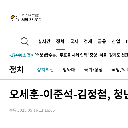
25.3%↑
-24136초 전 >
[속보]'채상병 순직 책임' 임성근, 항소심도 징역 3년
-24002초 전 >
[속보]종합특검, '관저이전 봐주기 감사' 유병호 구속기소
2026.08.07 (금)
서울 35.3℃
-20602초 전 >
민주 콩고 에볼라환자 4천명 돌파, 4053명 발생 1850명
-19852초 전 >
[속보]'300억원대 사기 혐의' 차가원 대표 구속 송치
-19046초 전 >
"미 전국적 살모네라 식중독 원인은 멕시코산 할라피뇨"--
실시간
정치
국제
경제
금융
산업
-17559초 전 >
[속보]경찰·노동부, HL만도 평택사업장 끼임 사망 관련
-17440초 전 >
[속보]합수본, '투표율 허위 입력' 중앙·서울·경기도 선관
압수수색
-17195초 전 >
[속보]원·달러 환율, 오전 9시 1423.8원
정치
정치최신
청와대
국회/정당
국방/외
-16991초 전 >
[속보]삼성전자·SK하이닉스 동반 강보합…1%대 상승 
-16977초 전 >
[속보]코스닥, 5.95포인트(0.74%) 상승한 807.62개장
-16945초 전 >
[속보]코스피, 6300선 재탈환…1.09% 오른 6365.07 
오세훈-이준석-김정철, 청년
-14110초 전 >
시리아 다마스쿠스 교외에서 미니버스 폭발.. 14명 부상, 
태
-13408초 전 >
입추에도 극한더위…서울 낮 39도 '폭염중대경보'
등록 2026.05.16 11:16:05
-8372초 전 >
이란, 호르무즈서 "적국 목표물들"과 대치로 남부 케슘섬
례 큰 폭발음
-7087초 전 >
[속보]美, 폴리실리콘 수입 규제…파생제품 15% 관세, 12
효
-5238초 전 >
[속보]트럼프, 美 원정출산 금지 행정명령 서명