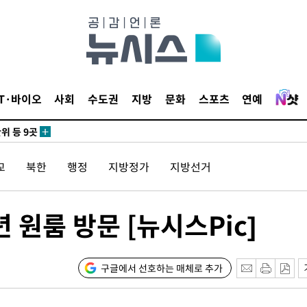
 사망
 CDC
IT·바이오
사회
수도권
지방
문화
스포츠
연예
 압수수색
위 등 9곳
교
북한
행정
지방정가
지방선거
출발
개장
 원룸 방문 [뉴시스Pic]
3명은 중
에서 두차
구글에서 선호하는 매체로 추가
0일 후 발