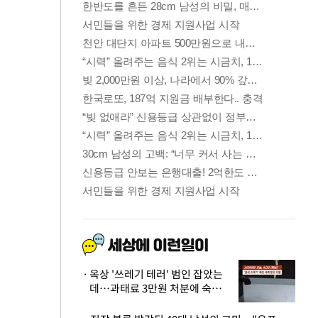
옥상 '쓰레기 테러' 범인 잡았는
데…과태료 3만원 처분에 숙박업
주 허탈