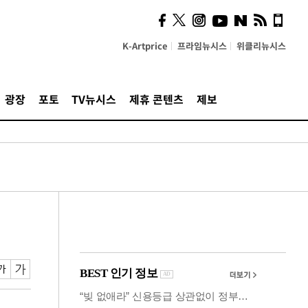
시, 스마트폰 액세서리에
NFC 더했다
K-Artprice
프라임뉴시스
위클리뉴시스
광장
포토
TV뉴시스
제휴 콘텐츠
제보