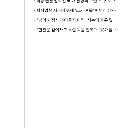
· 직장 불륜 발각된 40대 남성의 고민…"유포 동료 명예훼손·협박죄 고소 가능할까"
· 재취업한 시누이 위해 '조카 셔틀' 떠넘긴 남편…아내 "난 못한다"
· "남의 가정사 끼어들지 마"…시누이 불륜 덮으려는 남편에 억울한 아내
· "현관문 걷어차고 욕설 녹음 반복"…18개월 아기 키우는 집 뒤흔든 '앞집의 비극'