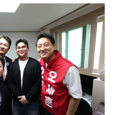
 절차 개시
액
 사망
 CDC
 압수수색
위 등 9곳
출발
개장
3명은 중