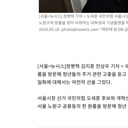
-8392초 전 >
이란, 호르무즈서 "적국 목표물들"과 대치로 남부 케슘섬
례 큰 폭발음
-7107초 전 >
[속보]美, 폴리실리콘 수입 규제…파생제품 15% 관세, 12
[서울=뉴시스] 정병혁 기자 = 오세훈 국민의힘 서울시
효
노원구의 원룸을 찾아 자취하는 대학생과 기념촬영을 하
-5258초 전 >
[속보]트럼프, 美 원정출산 금지 행정명령 서명
2026.05.16.
photo@newsis.com
*재판매 및 DB 
-2958초 전 >
[속보] 뉴욕증시, 일제 하락 마감…나스닥 0.06%↓
[서울=뉴시스]정병혁 김지훈 전상우 기자 = 
룸을 방문해 청년들의 주거 관련 고충을 듣고 
일화에 대해서는 여전히 선을 그었다.
서울시장 선거 국민의힘 오세훈 후보와 개혁신
서울 노원구 공릉동의 한 원룸을 방문해 청년