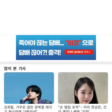
많이 본 기사
김희철, 거꾸로 걸린 광복절 태극
"손 떨림 포착"…카라 한승연, 건
기 현수막에 "X돌았네"
강 괜찮나 팬들 '걱정'