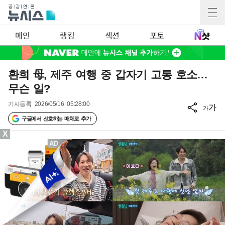
메인
랭킹
섹션
포토
환희 母, 제주 여행 중 갑자기 고통 호소…
무슨 일?
기사등록
2026/05/16 05:28:00
가
가
구글에서 선호하는 매체로 추가
X