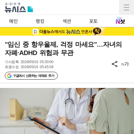
메인
랭킹
섹션
포토
"임신 중 항우울제, 걱정 마세요"…자녀의
자폐·ADHD 위험과 무관
기사등록
2026/05/16 05:30:00
가
가
최종수정
2026/05/16 05:45:58
구글에서 선호하는 매체로 추가