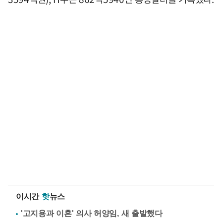
이시간
핫
뉴스
'고지용과 이혼' 의사 허양임, 새 출발했다