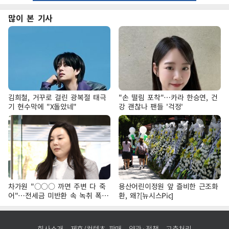
많이 본 기사
김희철, 거꾸로 걸린 광복절 태극
"손 떨림 포착"…카라 한승연, 건
기 현수막에 "X돌았네"
강 괜찮나 팬들 '걱정'
차가원 "○○○ 까면 주변 다 죽
용산어린이정원 앞 즐비한 근조화
어"…전세금 미반환 속 녹취 폭로
환, 왜?[뉴시스Pic]
파장
회사소개
제휴/컨텐츠 판매
약관·정책
고충처리