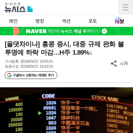
메인
랭킹
섹션
포토
[올댓차이나] 홍콩 증시, 대중 규제 완화 불
투명에 하락 마감…H주 1.89%↓
기사등록
2026/05/15 19:05:01
가
가
최종수정
2026/05/15 19:20:24
구글에서 선호하는 매체로 추가