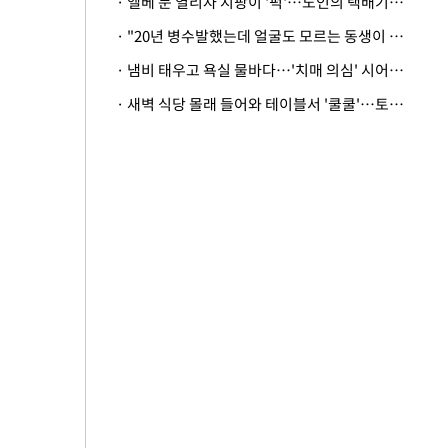
· 엘베 문 열리자 지팡이 '퍽'…노인의 택배기사 폭행 이유
· "20년 병수발했는데 얼굴도 모르는 동생이 유산 절반을"…배다른 형제 상속권 있을까
· 냄비 태우고 욕실 물바다…'치매 의심' 시어머니 검사 권유했다가 '날벼락'
· 새벽 식당 몰래 들어와 테이블서 '쿨쿨'…토사물 남기고 사라진 남성