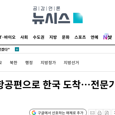
IT·바이오
사회
수도권
지방
문화
스포츠
연예
삼겠다"
안겨드려 죄
교
북한
행정
지방정가
지방선거
삼겠다"
 항공편으로 한국 도착…전문
안겨드려 죄
구글에서 선호하는 매체로 추가