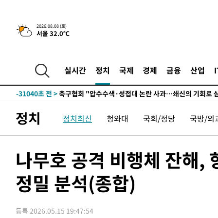
2026.08.08 (토)
서울 32.0℃
실시간
정치
국제
경제
금융
산업
-11324초 전 >
[속보]뉴욕증시 상승 마감…S&P 0.6% 나스닥 1.3%↑
-31040초 전 >
축구협회 "압수수색·성접대 논란 사과…쇄신의 기회로 
-29557초 전 >
[속보]'압수수색·성접대 논란' 축구협회 "실망과 걱정 
정치
정치최신
청와대
국회/정당
국방/외
송"
-18178초 전 >
'최고 37도' 폭염 지속…강원동해안 최대 150㎜ 비
-11304초 전 >
[속보]뉴욕증시 상승 마감…S&P 0.6% 나스닥 1.3%↑
-31060초 전 >
축구협회 "압수수색·성접대 논란 사과…쇄신의 기회로 
나무호 공격 비행체 잔해,
-29577초 전 >
[속보]'압수수색·성접대 논란' 축구협회 "실망과 걱정 
송"
정밀 분석(종합)
-18198초 전 >
'최고 37도' 폭염 지속…강원동해안 최대 150㎜ 비
-11324초 전 >
[속보]뉴욕증시 상승 마감…S&P 0.6% 나스닥 1.3%↑
등록 2026.05.15 19:47:54