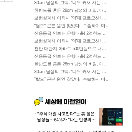
"주식 매일 사고판다"는 美 젊은
남성들…64%가 "나는 인생의
패배자“