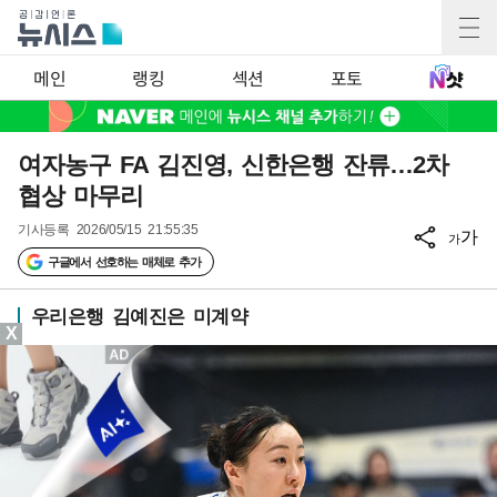
메인
랭킹
섹션
포토
여자농구 FA 김진영, 신한은행 잔류…2차
협상 마무리
기사등록
2026/05/15 21:55:35
가
가
구글에서 선호하는 매체로 추가
우리은행 김예진은 미계약
X